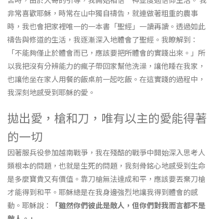
非常喜歡耶穌，時常在山中獨自禱告，就連做著粗重的農事
時，我也會把家裡唯一的一本書「聖經」一讀再讀。透過如此
禱告與修道的生活，我逐漸深入地體會了聖經。我瞭解到：
「不能夠僅止於體會而已，應該要把所體會的實踐出來。」所
以我把沒有分辨能力的瘋子帶回家幫他洗澡，讓他睡在我家，
也讓他坐在家人用餐的飯桌前一起吃飯。在這實踐的過程中，
我深刻地感受到耶穌的愛。
拋出愛，槍和刀，唯有以主的愛能得著
的一切
因著服兵役參加越南戰爭，我在殘酷的戰爭中開始深入思考人
類根本的問題，也就是生死的問題，我刻骨銘心地感受到生命
是多麼寶貴又有價值。靠刀槍無法達成和平，應該要丟棄刀槍
才能得到和平。耶穌總是在我身邊強烈地讓我得到體會的感
動。耶穌說：
「雖然你們彼此是敵人，但你們對我而言都不是
敵人。」