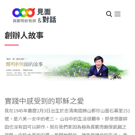
創辦人故事
實踐中感受到的耶穌之愛
我在1945年農曆2月3日出生於忠清南道錦山郡珍山面石幕里151
號，是六男一女中的老三。 山谷中的生活很艱辛，即使想要耕
田也沒有田可以耕作。就在我們家因為極為貧窮而飽受飢餓之
苦時，由於大哥的引導，我開始相信 神並度過信仰生活。 我