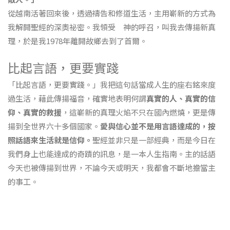
從越南活著回來後，透過禱告和修道生活，主用嶄新的方式為
我解開聖經的深奧祕密。我領受 神的呼召，叫我去傳揚新真
理，於是我1978年離開故鄉去到了首爾。
比起言語，更要實踐
「比起言語，更要實踐。」我把這句話當成人生的座右銘來度
過生活，藉此傳揚福音，確實地表明何謂
真實的人、真實的信
仰、真實的救援
，這嶄新的真理火焰不只在國內燃燒，更是傳
揚到全世界六十多個國家。
愛與信心並不是用言語達成的，按
照話語來生活就是信仰。
聖經並非只是一部經典，而是今日在
我們身上也能達成的奇蹟的訊息，是一本人生指南。主的話語
今天也被傳揚到世界，不論今天或明天，我都會不斷地擔當主
的事工。