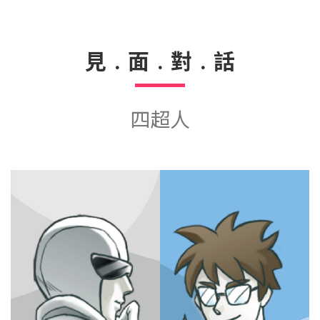
見﹒面﹒對﹒話
四超人