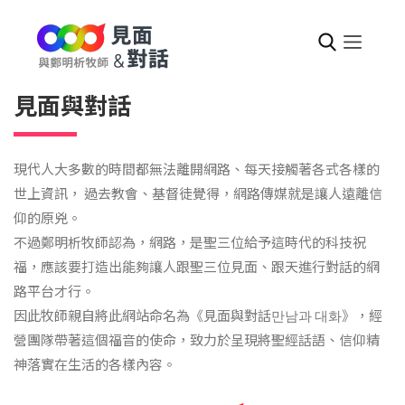
見面與對話
現代人大多數的時間都無法離開網路、每天接觸著各式各樣的
世上資訊， 過去教會、基督徒覺得，網路傳媒就是讓人遠離信
仰的原兇。
不過鄭明析牧師認為，網路，是聖三位給予這時代的科技祝
福，應該要打造出能夠讓人跟聖三位見面、跟天進行對話的網
路平台才行。
因此牧師親自將此網站命名為《見面與對話만남과 대화》，經
營團隊帶著這個福音的使命，致力於呈現將聖經話語、信仰精
神落實在生活的各樣內容。