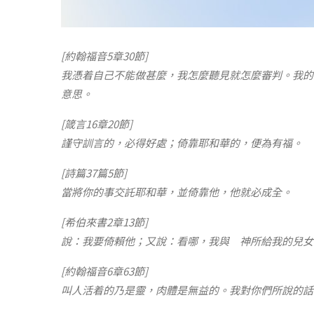
[約翰福音5章30節]
我憑着自己不能做甚麼，我怎麼聽見就怎麼審判。我的
意思。
[箴言16章20節]
謹守訓言的，必得好處；倚靠耶和華的，便為有福。
[詩篇37篇5節]
當將你的事交託耶和華，並倚靠他，他就必成全。
[希伯來書2章13節]
說：我要倚賴他；又說：看哪，我與 神所給我的兒女
[約翰福音6章63節]
叫人活着的乃是靈，肉體是無益的。我對你們所說的話