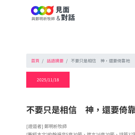
首頁
話語摘要
不要只是相信 神，還要倚靠祂
2025/11/18
不要只是相信 神，還要倚
[證道者] 鄭明析牧師
[聖經本文]約翰福音5章30節、箴言16章20節、詩篇3