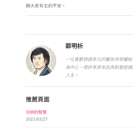
願大家有主的平安。
鄭明析
一位喜歡透過多元的藝術來榮耀給 
為中心，使許多原本因為對聖經錯
人生。
推薦頁面
分辨的智慧
2021/03/27