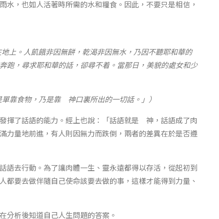
雨水，也如人活著時所需的水和糧食。因此，不要只是相信，
荒降在地上。人飢餓非因無餅，乾渴非因無水，乃因不聽耶和華的
奔跑，尋求耶和華的話，卻尋不着。當那日，美貌的處女和少
不是單靠食物，乃是靠 神口裏所出的一切話。」）
發揮了話語的能力。經上也說：「話語就是 神，話語成了肉
滿力量地前進，有人則因無力而跌倒，兩者的差異在於是否遵
話語去行動。為了讓肉體一生、靈永遠都得以存活，從起初到
人都要去做伴隨自己使命該要去做的事，這樣才能得到力量、
在分析後知道自己人生問題的答案。