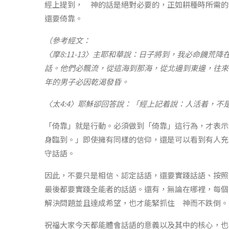
經上提到， 神的話是絕對必要的，正如耕種時所需的
還要倚靠。
（參考經文：
〈摩8:11-13〉主耶和華說：日子將到，我必命饑
話。他們必飄流，從這海到那海，從北邊到東邊，往來
年的男子必因乾渴發昏。
〈太4:4〉耶穌卻回答說：「經上記着說：人活着，
「倚靠」就是行動。必須做到「倚靠」這行為，才表示
身臨到。」即使擁有同樣的信仰，還是可以看到有人充
守話語。
因此，不要只是相信、認定話語，還要實踐話語、按照
最後都要實踐全能者的話語。還有，無論在哪裡，每個
解決問題並且達成希望，也才能緊抓住 神而不跌倒。
祝福大家今天都能體會話語的意義以及其中的核心，也