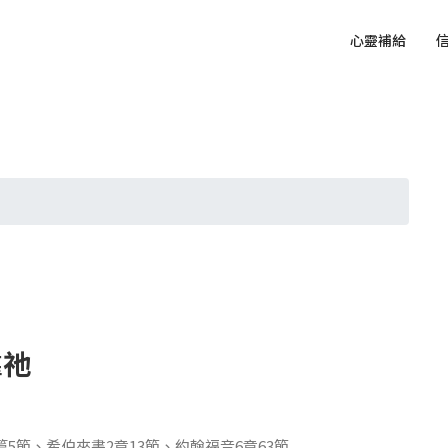
心靈補給
靠祂
7篇5節、希伯來書2章13節、約翰福音6章63節