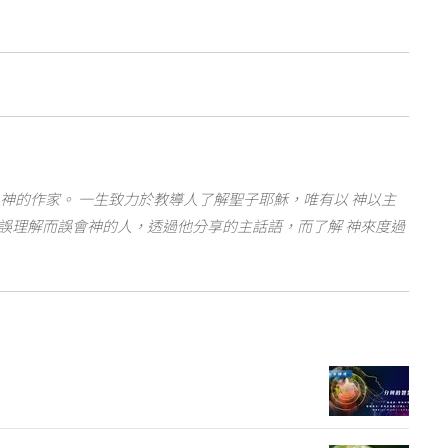
神的作家。 一生致力於教導人了解聖子耶穌，唯有以 神以主
誤理解而誤會神的人，透過他分享的主話語，而了解 神來度過