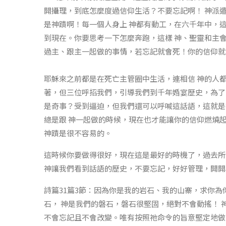
開攝理，到底怎麼度過信仰生活？不要忘記啊！ 神派
是神蹟啊！每一個人身上 神都有動工，在六千年中，
到現在。你要思考一下怎麼奔跑，這樣 神、聖靈和主
過主、跟主一起做的事情，若忘記就會死！你的信仰就
耶穌來之前都是在死亡主管圈中生活，連相信 神的人
著，但三位呼招我們，引導我們到千年婚宴歷史，為了
是奇事？受到逼迫，但我們還可以呼喊這話語，這就是
總是跟 神一起做的時候，現在也才能讓你的信仰燃燒
神蹟是很不容易的。
這時候你要做得很好，現在這是最好的時機了，過去所
神讓我們看到話語的歷史，不要忘記，好好管理，開開
詩篇31篇3節：因為你是我的岩石、我的山寨，求你為
石， 神是我們的磐石，磐石很堅固，絕對不會動搖！ 
不會忘記且不會改變。唯有按照祂命令的旨意堅定地做