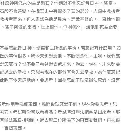
為什麼神所派來的主是磐石？他絕對不會忘記昔日 神、聖靈、
石般不會善變。在攝理史中有很多辛苦的部分，人類中救援者
救援者而來，但人家認為他是異端、是敵基督的，一直給他很
靈、聖子所做的事情。世上恨他，但 神派他，讓他到死為止要
不要忘記昔日 神、聖靈和主所做的事情，若忘記有什麼用？如
做的事情很多，我今天也想念他、不斷懷念他，主啊，我們應
況怎麼行？也不要只看著過去或未來，過去、現在、未來都要
記過去的幸福，只想著現在的部分就會失去幸福。為什麼忘記
此賜下今天這話語，要思考！因為忘記了就沒辦法感受、沒有
工表示你用手碰那東西，離開後就感受不到，現在你要思考，思
著它。考試時你可以看書嗎？考試時沒辦法把書拿出來看，那
有辦法親自接觸到，過去聖三位所賜下的東西愛我們，再次跟
一百個東西。