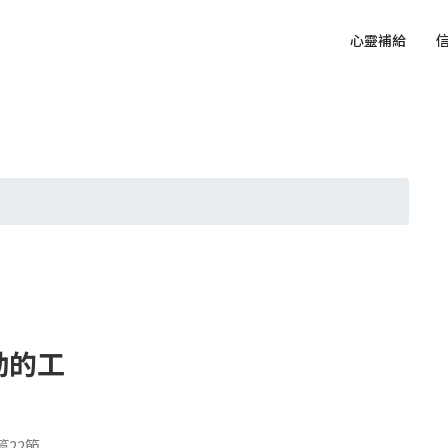
心靈補給
動的工
篇22節