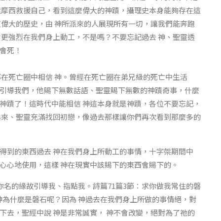
遣摩西救援自己，看到這麼偉大的神蹟，攝理史本身能夠存在這
這偉大的歷史，由 神所派來的人展現所有一切，讓我們能奔跑
會更強烈在我們身上動工，不是嗎？不要忘記過去 神、聖靈透
會死！
都在死亡圈中相信 神。曾經在死亡圈在弟兄級的死亡中生活
引導我們，他賜下無數話語、聖靈賜下無數的神蹟奇事，什麼
神蹟了！這時代中能相信 神這本身就是神蹟，各位不要忘記，
起來、聖靈充滿找回初戀，像過去那樣讓你們再次看到那麼多的
得到的東西過去 神在我們身上所動工的事情，十字架期間中
心心地使用，這樣 神在現實中該賜下的東西會賜下的。
你名的緣故引導我、指點我。詩篇71篇3節：求你做我常住的磐
神為什麼是磐石呢？因為 神過去在我們身上所做的事情絕，對
下去，聖經中說 神是非常誠實， 神不會改變，絕對為了祂的