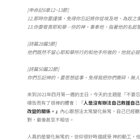
[申命記6章12~13節]
12.那時你要謹慎，免得你忘記將你從埃及地、為奴之
13.你要敬畏耶和華─你的神，事奉他，指著他的名起
[詩篇28篇5節]
他們既然不留心耶和華所行的和他手所做的，他就必毀
[詩篇50篇22節]
你們忘記神的，要思想這事，免得我把你們撕碎，無人
來到2021年四月第一週的主日，今天的主題是「不要
禱告而有了很棒的體會：「
人是沒有辦法自己救援自己
改變的關係。」
內心跟想法太常變化無常，自己已經聽
對，最後甚至不相信。
人真的是變化無常的，信仰很好時還感受 神的動工，