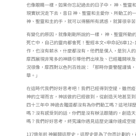
也像眼睛一樣，如果你忘記過去的日子中， 神、聖靈
現實狀況走下去，昔日 神、聖靈和主愛你、所動工的
神、聖靈和主的手，就可以得勝所有誘惑，就算很辛苦
有變化的原因，就像剛剛所說的一樣， 神、聖靈所動
死亡中，自己的靈肉都會死！聖經本文<申命記6章12
作，也沒有薪水，什麼都沒有，他們是僕人，是別人的
摩西展現非常多的神蹟引導他們出埃及、已經離開埃及
況很像，摩西對以色列百姓說：「那時你要警醒謹慎，
華。」
在這時代我們好好思考吧！我們已經得到空提，雖然疫
神的立場而言，神該做的已經做到，從創造天地甚至到
四十三年中 神過去難道都沒有為你們動工嗎？這地球
嗎？沒有感受到的話，你們是沒有辦法跟隨的，創造天
嗎？我們好好思考，終究讓你遇見這歷史讓你達成空提
137億年前 神展開這歷史，這歷史是為了你而計劃的