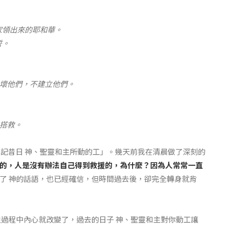
家領出來的耶和華。
誓。
壞他們，不建立他們。
搭救。
忘記昔日 神、聖靈和主所動的工」。幾天前我在清晨做了深刻的
的，人是沒有辦法自己得到救援的，為什麼？因為人常常一直
了 神的話語，也已經確信，但時間過去後，卻完全轉身就背
但過程中內心就改變了，過去的日子 神、聖靈和主對你動工讓