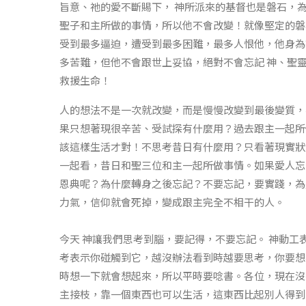
旨意、祂的愛不斷賜下， 神所派來的基督也是磐石，
聖子和主所做的事情，所以他不會改變！就像堅定的磐
受到最多逼迫，遭受到最多困難，最多人恨他，他身為
多苦難，但他不會跟世上妥協，絕對不會忘記 神、聖
救援生命！
人的想法不是一次就改變，而是慢慢改變到最後變質，
果只想著現很辛苦、受試探有什麼用？過去跟主一起所
該這樣生活才對！不思考昔日有什麼用？只看著現實狀
一起看，昔日和聖三位和主一起所做事情。如果愛人忘
恩典呢？為什麼轉身之後忘記？不要忘記，要實踐，為
力氣，信仰就會死掉，變成跟主完全不相干的人。
今天 神讓我們思考到腦，要記得，不要忘記。 神動
考表示你碰觸到它，越沒辦法看到時越要思考，你要想
時想一下就會想起來，所以平時要唸書。各位，現在沒
主接枝，靠一個東西也可以生活，這東西比起別人得到