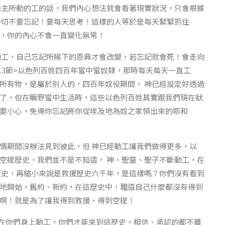
和主所動的工的話，我們內心想法就會看著現實狀況，只會根據
一切不要忘記！要每天思考！這樣的人等於是每天緊緊抓住
，你的內心不會一直變化無常！
的工，自己忘記所賜下的恩典才會改變，若忘記就會死！會走向
~13節>以色列百姓四百年當中當奴隸，那時每天每天一直工
所有物，是屬於別人的，四百年奴役期間， 神已經設定好透過
了，但在曠野當中生活時，這些以色列百姓其實跟我們現在狀
要小心，免得你忘記將你從埃及地為奴之家領出來的耶和
情期間沒辦法見到彼此，但 神已經動工讓我們做得更多，以
空提歷史，我們並不是不知道， 神、聖靈、聖子不斷動工，在
歷史，再縮小來說是救援歷史六千年，是這樣嗎？你們沒有看到
地開始，舊約、新約，在這歷史中，難道自己什麼都沒有得到
啊！就是為了讓我得到救援、得到空提！
，在你們身上動工，你們才能來到這歷史，相信、承認的都不離