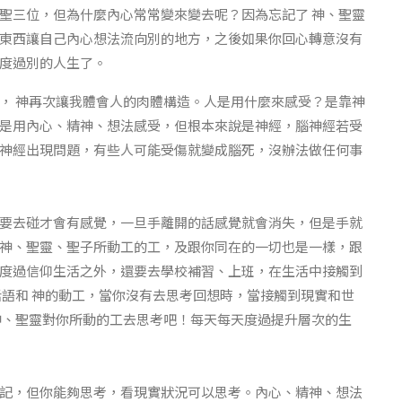
聖三位，但為什麼內心常常變來變去呢？因為忘記了 神、聖靈
東西讓自己內心想法流向別的地方，之後如果你回心轉意沒有
度過別的人生了。
， 神再次讓我體會人的肉體構造。人是用什麼來感受？是靠神
是用內心、精神、想法感受，但根本來說是神經，腦神經若受
神經出現問題，有些人可能受傷就變成腦死，沒辦法做任何事
要去碰才會有感覺，一旦手離開的話感覺就會消失，但是手就
神、聖靈、聖子所動工的工，及跟你同在的一切也是一樣，跟
度過信仰生活之外，還要去學校補習、上班，在生活中接觸到
話語和 神的動工，當你沒有去思考回想時，當接觸到現實和世
神、聖靈對你所動的工去思考吧！每天每天度過提升層次的生
記，但你能夠思考，看現實狀況可以思考。內心、精神、想法