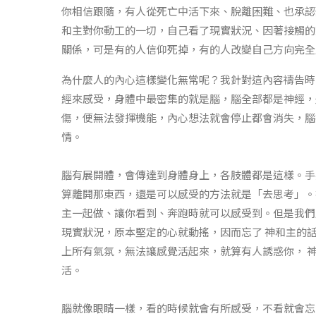
你相信跟隨，有人從死亡中活下來、脫離困難、也承認
和主對你動工的一切，自己看了現實狀況、因著接觸的
關係，可是有的人信仰死掉，有的人改變自己方向完全
為什麼人的內心這樣變化無常呢？我針對這內容禱告時
經來感受，身體中最密集的就是腦，腦全部都是神經，
傷，便無法發揮機能，內心想法就會停止都會消失，腦
情。
腦有展開體，會傳達到身體身上，各肢體都是這樣。手
算離開那東西，還是可以感受的方法就是「去思考」。
主一起做、讓你看到、奔跑時就可以感受到。但是我們
現實狀況，原本堅定的心就動搖，因而忘了 神和主的
上所有氣氛，無法讓感覺活起來，就算有人誘惑你， 
活。
腦就像眼睛一樣，看的時候就會有所感受，不看就會忘