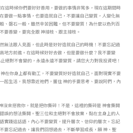
現在這時候你們要好好善用，要做的事情非常多，現在這期間時
在要做一點事情，也要造就自己，不要讓自己變質，人變化無
般、磐石一般，雖然辛苦困難，但不要變質！為什麼以色列百
不要善變，要完全跟 神接枝、跟主接枝。
然無法跟人見面，但此時是好好造就自己的時機！不要忘記過
高地方前進。在這時候好好去做，但是要做什麼？我不要變
為止絕對不會變的，永遠永遠不要變質，請您大力對我投資吧！
 神在你身上都有動工，不要變質好好造就自己，面對現實不要
一起生活，我想靠近祂們，握住 神的手要思考、要說阿們，內
 神沒來搭救你，就是把你撕碎！不是，這裡的撕碎是 神會撕開
錯誤的想法撕開。聖三位和主絕對不會放棄，黏在主身上的人
語實踐這話語，內心不要變質，提升層次、信仰的層次。忘記
不要忘記過去，讓我們回想過去，不斷學習成長，願 神、聖