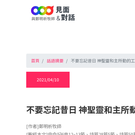
首頁
話語摘要
不要忘記昔日 神聖靈和主所動的工
2021/04/10
不要忘記昔日 神聖靈和主所
[作者]鄭明析牧師
[聖經本文]申命記6章12~13節、詩篇28篇5節、詩篇50