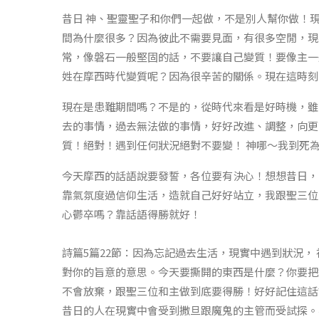
昔日 神、聖靈聖子和你們一起做，不是別人幫你做！
間為什麼很多？因為彼此不需要見面，有很多空閒，現
常，像磐石一般堅固的話，不要讓自己變質！要像主一
姓在摩西時代變質呢？因為很辛苦的關係。現在這時刻
現在是患難期間嗎？不是的，從時代來看是好時機，雖
去的事情，過去無法做的事情，好好改進、調整，向更
質！絕對！遇到任何狀況絕對不要變！ 神哪～我到死
今天摩西的話語說要發誓，各位要有決心！想想昔日，
靠氣氛度過信仰生活，造就自己好好站立，我跟聖三位
心鬱卒嗎？靠話語得勝就好！
詩篇5篇22節：因為忘記過去生活，現實中遇到狀況，
對你的旨意的意思。今天要撕開的東西是什麼？你要把
不會放棄，跟聖三位和主做到底要得勝！好好記住這話
昔日的人在現實中會受到撒旦跟魔鬼的主管而受試探。