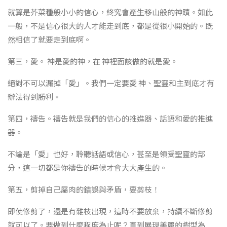
就算是芥菜種般小小的信心，終究會產生移山般的神蹟。如此
一般，不是信心很大的人才能走到底，都是從很小開始的。既
然相信了就要走到底啊。
第三，愛。 神是愛的神，在 神裡面該做的就是愛。
絕對不可以漏掉「愛」。我們一定要愛 神、聖靈和主到底才有
辦法得到勝利。
第四，禱告。禱告就是我們的信心的推進器、話語和愛的推進
器。
不論是「愛」也好，聆聽話語或信心，甚至是領受聖靈的部
分，這一切都是你禱告的時候才會大大產生的。
第五，剪掉自己屬肉的錯誤與矛盾，要剪枝！
即使修剪了，還是有雜枝出現，這時不要放棄，持續不斷修剪
就可以了。要做到什麼程度為止呢？直到展現美麗的樹型為