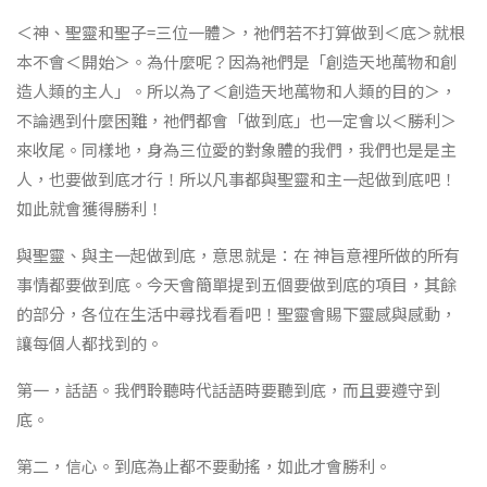
＜神、聖靈和聖子=三位一體＞，祂們若不打算做到＜底＞就根
本不會＜開始＞。為什麼呢？因為祂們是「創造天地萬物和創
造人類的主人」。所以為了＜創造天地萬物和人類的目的＞，
不論遇到什麼困難，祂們都會「做到底」也一定會以＜勝利＞
來收尾。同樣地，身為三位愛的對象體的我們，我們也是是主
人，也要做到底才行！所以凡事都與聖靈和主一起做到底吧！
如此就會獲得勝利！
與聖靈、與主一起做到底，意思就是：在 神旨意裡所做的所有
事情都要做到底。今天會簡單提到五個要做到底的項目，其餘
的部分，各位在生活中尋找看看吧！聖靈會賜下靈感與感動，
讓每個人都找到的。
第一，話語。我們聆聽時代話語時要聽到底，而且要遵守到
底。
第二，信心。到底為止都不要動搖，如此才會勝利。