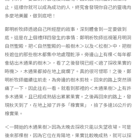
止，這樣你就可以成為成功的人，終究會發現你自己的靈魂肉
多麼地美麗，做到底吧！
鄭明析牧師透過自己所經歷的故事，深刻體會到一定要做到
底。這是在上個禮拜四發生的事情：鄭明析牧師巡視著月明洞
自然聖殿，把＜自然聖殿的一般樹木＞以及＜松樹＞中，把樹
枝遮住的那些樹木都集中地處理乾淨。旁邊山上有棵＜每年都
會結出木通果的樹木＞，看了之後發現已經＜過了採收果實的
時機＞，木通果都掉在地上腐爛了。真的很可惜耶！之後，鄭
明析牧師繼續往前走，為旁邊的樹木剪枝。回來的路上突然頭
痛了一下，因此往右一看。就看到那裡的＜木通果樹＞上有許
多木通果，且已經成熟結出累累果實。之後再回來的路上，發
現秋天到了，在地上掉了許多「橡實果」，撿了多達16公斤的
橡實果。
＜一開始的木通果樹＞因為太晚去採收只能以失望收場。可是
後來那棵樹，因為它位在背陽地，果實比較晚成熟，就可以採