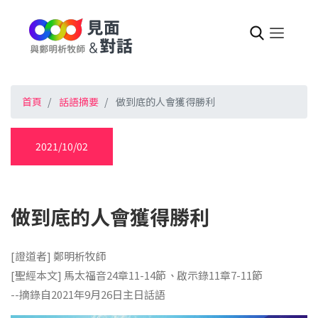
首頁
話語摘要
做到底的人會獲得勝利
2021/10/02
做到底的人會獲得勝利
[證道者] 鄭明析牧師
[聖經本文] 馬太福音24章11-14節
、
啟示錄11章7-11節
--摘錄自2021年9月26日主日話語