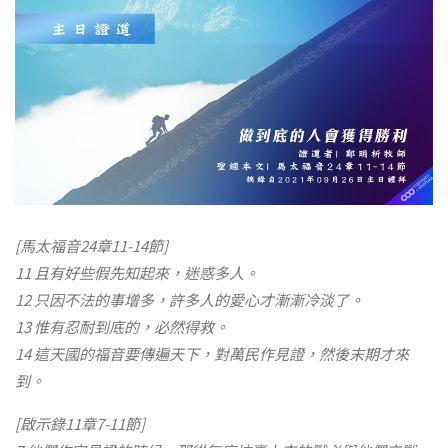
[馬太福音24章11-14節]
11 且有好些假先知起來，迷惑多人。
12 只因不法的事增多，許多人的愛心才漸漸冷淡了。
13 惟有忍耐到底的，必然得救。
14 這天國的福音要傳遍天下，對萬民作見證，然後末期才來
到。
[啟示錄11章7-11節]