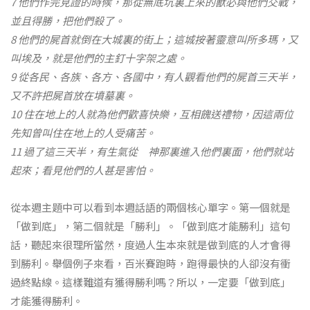
7 他們作完見證的時候，那從無底坑裏上來的獸必與他們交戰，
並且得勝，把他們殺了。
8 他們的屍首就倒在大城裏的街上；這城按著靈意叫所多瑪，又
叫埃及，就是他們的主釘十字架之處。
9 從各民、各族、各方、各國中，有人觀看他們的屍首三天半，
又不許把屍首放在墳墓裏。
10 住在地上的人就為他們歡喜快樂，互相餽送禮物，因這兩位
先知曾叫住在地上的人受痛苦。
11 過了這三天半，有生氣從 神那裏進入他們裏面，他們就站
起來；看見他們的人甚是害怕。
從本週主題中可以看到本週話語的兩個核心單字。第一個就是
「做到底」，第二個就是「勝利」。「做到底才能勝利」這句
話，聽起來很理所當然，度過人生本來就是做到底的人才會得
到勝利。舉個例子來看，百米賽跑時，跑得最快的人卻沒有衝
過終點線。這樣難道有獲得勝利嗎？所以，一定要「做到底」
才能獲得勝利。