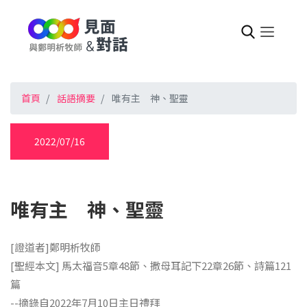
首頁
話語摘要
唯有主 神、聖靈
2022/07/16
唯有主 神、聖靈
[證道者]鄭明析牧師
[聖經本文] 馬太福音5章48節、撒母耳記下22章26節、詩篇121
篇
--摘錄自2022年7月10日主日禮拜