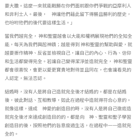
要大膽。這麼一來就能戰勝在你們面前跟你們爭戰的亞摩利人
和非利士人。最後， 神讓他們藉此留下得勝且勝利的歷史，
也吩咐他們的後代要這樣生活。」
當我們越完全， 神和聖靈越會以大能和權柄展現祂們的全知全
能，每天為我們興起神蹟；越是得到 神和聖靈的幫助與愛，就
越要振作精神、反省並檢視自己，讓自己的內心、行為、信仰
和生活都變得完全。若讓自己變得潔淨並造就完全， 神和聖靈
都會很喜悅，會更以愛更寶貴地對待並且同在，也會讓看見的
人認定，無法否認。
結婚時，沒有人是將自己造就完全後才結婚的。都是在結婚
後，彼此對話、互相教導，如此在過程中造就得符合心意的。
就像這樣，達成 神愛的創造目的時，沒有人是將自己徹底造
就完全後才來達成創造目的的。都是向 神、聖靈和聖子學習
創造目的後，按照祂們的旨意度過生活，在過程中一一造就完
全的。