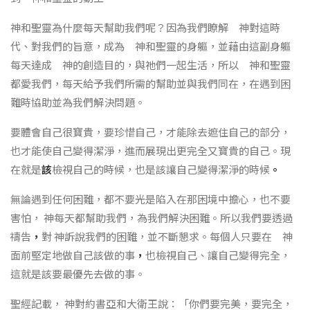
神和聖靈為什麼每天幫助我們呢？因為我們瞭解 神對這時
代、對我們的旨意，成為 神和聖靈的身軀，並藉由這副身軀
每天達成 神的創造目的，與祂們一起生活，所以 神和聖靈
都愛我們，每天給予我們所需的幫助並與我們同在，在遇到困
難時協助並為我們解決問題。
要體會自己很寶貴，要珍惜自己，才能除去遮住自己的部分，
也才能使自己變得潔淨，進而展現出更完全又寶貴的自己。現
在就是
該
檢視自己的時候，也是該讓自己變得潔淨的時候
。
無論遇到任何困難，都不要光是陷入在那困境中擔心，也不要
害怕， 神每天都幫助我們，為我們解決困難。所以我們要透過
禱告
，
對 神訴說我們的困難，並不斷懇求。每個人只要在 神
面前堅定地做自己該做的事
，
也檢視自己、讓自己變得完全，
這就是該要最優先去做的事。
聖經記載， 神對約書亞和大衛王說：「你們要完美，要完全，