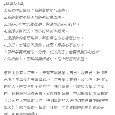
[詩篇121篇]
1.我要向山舉目；我的幫助從何而來？
2.我的幫助從造天地的耶和華而來。
3.他必不叫你的腳搖動；保護你的必不打盹！
4.保護以色列的，也不打盹也不睡覺。
5.保護你的是耶和華；耶和華在你右邊蔭庇你。
6.白日，太陽必不傷你；夜間，月亮必不害你。
7.耶和華要保護你，免受一切的災害；他要保護你的性命
8.你出你入，耶和華要保護你，從今時直到永遠。
這世上會有人每天、一天都不漏地幫助自己、愛自己、救援自
己嗎？不論是看天還是看地，每天幫助我們、愛我們、救援我
們的人，唯有全知全能的主 神和聖靈。也許有人幫助了我
們，但瞭解根本後再看，就應該知道是 神和聖靈使用每個當
下合宜的人來幫助我們。得到幫助的人必須想要體會並瞭解神
每天如何給予幫助、幫助了什麼，才能夠瞭解而更能夠感受
到 神和聖靈的動工。