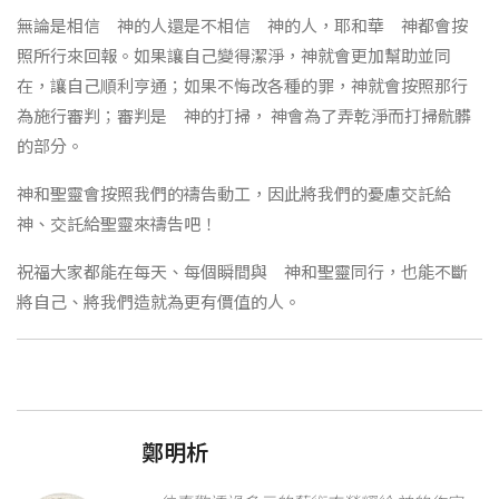
無論是相信 神的人還是不相信 神的人，耶和華 神都會按
照所行來回報。如果讓自己變得潔淨，神就會更加幫助並同
在，讓自己順利亨通；如果不悔改各種的罪，神就會按照那行
為施行審判；審判是 神的打掃， 神會為了弄乾淨而打掃骯髒
的部分。
神和聖靈會按照我們的禱告動工，因此將我們的憂慮交託給
神、交託給聖靈來禱告吧！
祝福大家都能在每天、每個瞬間與 神和聖靈同行，也能不斷
將自己、將我們造就為更有價值的人。
鄭明析