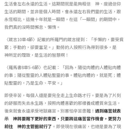
生活會左右永遠的生活。這期間就是能夠相信 神、度過信仰
生活的期間，並非是個人時間，會永遠左右我們靈的生活，跟
永恆相比，這幾十年就是一瞬間，在這「一瞬間」的期間中，
我們真的沒時間懈怠、懶惰。
〈箴言10章4節〉記載的所羅門的箴言提到：「手懶的，要受貧
窮；手勤的，卻要富足。」勤勞的人按照行為得到很多，是
神所定的理致，是生活的智慧啊！
〈羅馬書8章5-6節〉也記載：「因為，隨從肉體的人體貼肉體
的事；隨從聖靈的人體貼聖靈的事。體貼肉體的，就是死；體
貼聖靈的，乃是生命、平安。」
即使辛苦，每個人還是要完全走上生命路才行。要是為了片刻
的舒服而失去永生路，按照肉體喜歡的那樣養成體質來生活，
後來就會永遠承受地獄痛苦。別害怕辛苦患難！
遇到痛苦就表
示 神將要賜下更好的東西，只要將這痛苦當作機會，更努力
前往 神的主管圈就行了
。即使現在很痛苦，也總是要為了現