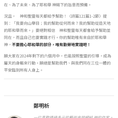
在、為了未來、為了耶和華 神賜下的旨意而預備。
況且， 神和聖靈每天都給予幫助！〈詩篇121篇1-2節〉提
到：「我要向山舉目；我的幫助從何而來？我的幫助從造天地
的耶和華而來。」要絕對相信 神和聖靈每天都會給予幫助並
同在，而且自己也要實踐才行。你的幫助唯有來自於耶和華
神，
不要擔心耶和華的部分，唯有勤勞地實踐吧！
願大家在2024年剩下的六個月中，也能按照聖靈的引導，成為
屬天的身軀來行動。願總是幫助我們、與我們同在三位一體的
平安臨到所有人身上。
鄭明析
一位喜歡透過多元的藝術來榮耀給 神的作家。