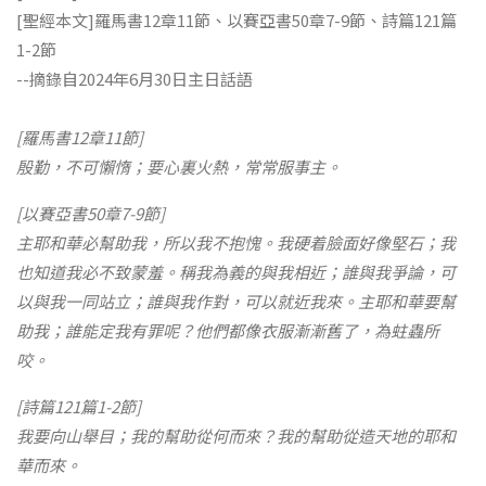
[聖經本文]羅馬書12章11節、以賽亞書50章7-9節、詩篇121篇
1-2節
--摘錄自2024年6月30日主日話語
[羅馬書12章11節]
殷勤，不可懶惰；要心裏火熱，常常服事主。
[以賽亞書50章7-9節]
主耶和華必幫助我，所以我不抱愧。我硬着臉面好像堅石；我
也知道我必不致蒙羞。稱我為義的與我相近；誰與我爭論，可
以與我一同站立；誰與我作對，可以就近我來。主耶和華要幫
助我；誰能定我有罪呢？他們都像衣服漸漸舊了，為蛀蟲所
咬。
[詩篇121篇1-2節]
我要向山舉目；我的幫助從何而來？我的幫助從造天地的耶和
華而來。