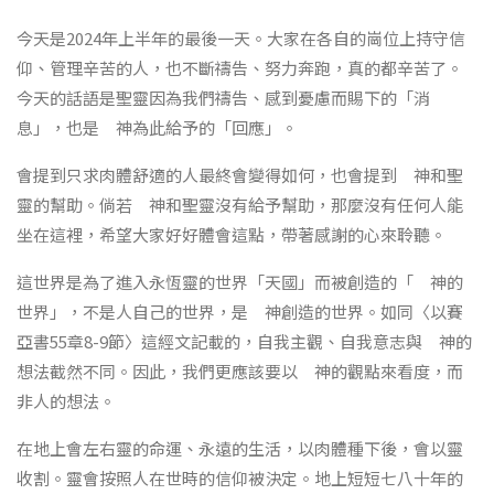
今天是2024年上半年的最後一天。大家在各自的崗位上持守信
仰、管理辛苦的人，也不斷禱告、努力奔跑，真的都辛苦了。
今天的話語是聖靈因為我們禱告、感到憂慮而賜下的「消
息」，也是 神為此給予的「回應」。
會提到只求肉體舒適的人最終會變得如何，也會提到 神和聖
靈的幫助。倘若 神和聖靈沒有給予幫助，那麼沒有任何人能
坐在這裡，希望大家好好體會這點，帶著感謝的心來聆聽。
這世界是為了進入永恆靈的世界「天國」而被創造的「 神的
世界」，不是人自己的世界，是 神創造的世界。如同〈以賽
亞書55章8-9節〉這經文記載的，自我主觀、自我意志與 神的
想法截然不同。因此，我們更應該要以 神的觀點來看度，而
非人的想法。
在地上會左右靈的命運、永遠的生活，以肉體種下後，會以靈
收割。靈會按照人在世時的信仰被決定。地上短短七八十年的