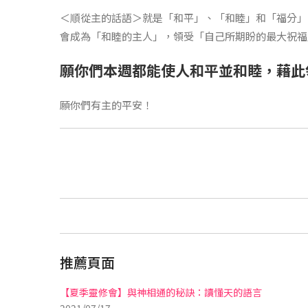
＜順從主的話語＞就是「和平」、「和睦」和「福分」
會成為「和睦的主人」，領受「自己所期盼的最大祝福
願你們本週都能使人和平並和睦，藉此
願你們有主的平安！
推薦頁面
【夏季靈修會】與神相通的秘訣：讀懂天的語言