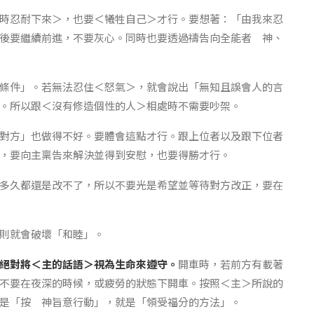
時忍耐下來＞，也要＜犧牲自己＞才行。要想著：「由我來忍
後要繼續前進，不要灰心。同時也要透過禱告向全能者 神、
條件」。若無法忍住＜怒氣＞，就會說出「無知且誤會人的言
。所以跟＜沒有修造個性的人＞相處時不需要吵架。
對方」也做得不好。要體會這點才行。跟上位者以及跟下位者
，要向主稟告來解決並得到安慰，也要得勝才行。
多久都還是改不了，所以不要光是希望並等待對方改正，要在
則就會破壞「和睦」。
絕對將＜主的話語＞視為生命來遵守。
開車時，若前方有載著
不要在夜深的時候，或疲勞的狀態下開車。按照＜主＞所說的
是「按 神旨意行動」，就是「領受福分的方法」。