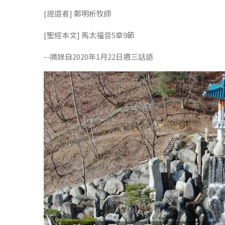
[證道者] 鄭明析牧師
[聖經本文] 馬太福音5章9節
--摘錄自2020年1月22日週三話語