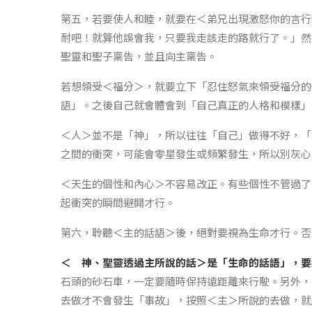
第五，若要使人和睦，就要在＜弟兄出現激怒你的言行
耐吧！就算他誤會我，只要我走該走的路就行了。」然
聖靈和聖子稟告，並且向主稟告。
若想領受＜福分＞，就要立下「忍住怒氣來領受福分的
語」。之後自己就會體會到「自己真正的人格和模樣」
＜人＞並不是「神」，所以往往「自己」做得不好，「
之間的衝突，可能會零星發生或頻繁發生，所以別灰心
＜天生的個性和內心＞不容易改正。有些個性不管過了
起衝突的瞬間避開才行。
第六，聆聽＜主的話語＞後，絕對要視為生命才行。否
＜ 神、聖靈透過主所說的話＞是「生命的話語」，要
石頭的砂石車，一定要隨時保持遠距離來行駛。另外，
去做才不會發生「事故」，按照＜主＞所說的去做，就