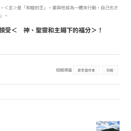
。＜主＞是「和睦的王」。要與他成為一體來行動，自己也才
」。
領受＜ 神、聖靈和主賜下的福分＞！
相關標籤
夏季靈修會
和睦