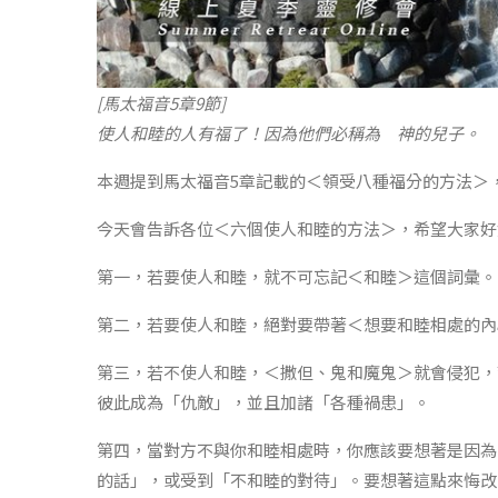
[馬太福音5章9節]
使人和睦的人有福了！因為他們必稱為 神的兒子。
本週提到馬太福音5章記載的＜領受八種福分的方法＞
今天會告訴各位＜六個使人和睦的方法＞，希望大家好
第一，若要使人和睦，就不可忘記＜和睦＞這個詞彙。
第二，若要使人和睦，絕對要帶著＜想要和睦相處的內
第三，若不使人和睦，＜撒但、鬼和魔鬼＞就會侵犯，
彼此成為「仇敵」，並且加諸「各種禍患」。
第四，當對方不與你和睦相處時，你應該要想著是因為
的話」，或受到「不和睦的對待」。要想著這點來悔改