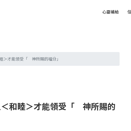
心靈補給
睦＞才能領受「 神所賜的福分」
人＜和睦＞才能領受「 神所賜的