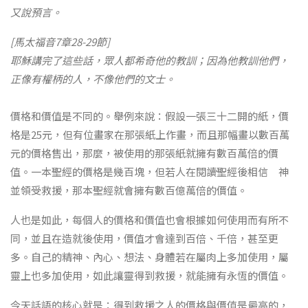
又說預言。
[馬太福音7章28-29節]
耶穌講完了這些話，眾人都希奇他的教訓；因為他教訓他們，
正像有權柄的人，不像他們的文士。
價格和價值是不同的。舉例來說：假設一張三十二開的紙，價
格是25元，但有位畫家在那張紙上作畫，而且那幅畫以數百萬
元的價格售出，那麼，被使用的那張紙就擁有數百萬倍的價
值。一本聖經的價格是幾百塊，但若人在閱讀聖經後相信 神
並領受救援，那本聖經就會擁有數百億萬倍的價值。
人也是如此，每個人的價格和價值也會根據如何使用而有所不
同，並且在造就後使用，價值才會達到百倍、千倍，甚至更
多。自己的精神、內心、想法、身體若在屬肉上多加使用，屬
靈上也多加使用，如此讓靈得到救援，就能擁有永恆的價值。
今天話語的核心就是：得到救援之人的價格與價值是最高的，