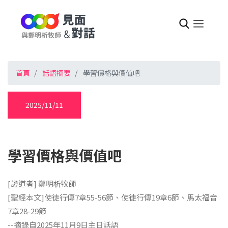
首頁
話語摘要
學習價格與價值吧
2025/11/11
學習價格與價值吧
[證道者] 鄭明析牧師
[聖經本文]使徒行傳7章55-56節、使徒行傳19章6節、馬太福音
7章28-29節
--摘錄自2025年11月9日主日話語