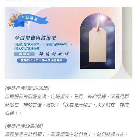
[使徒行傳7章55-56節]
但司提反被聖靈充滿，定睛望天，看見 神的榮耀，又看見耶
穌站在 神的右邊，就說：「我看見天開了，人子站在 神的
右邊。」
[使徒行傳19章6節]
保羅按手在他們頭上，聖靈便降在他們身上，他們就說方言，