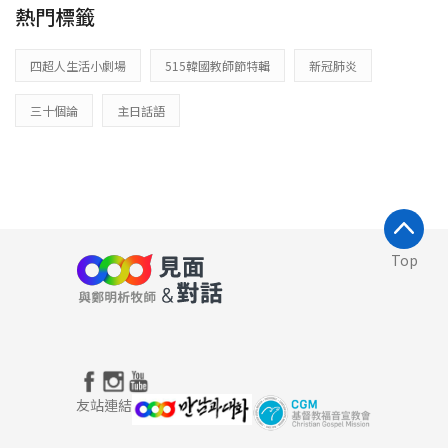
熱門標籤
四超人生活小劇場
515韓國教師節特輯
新冠肺炎
三十個論
主日話語
Top
友站連結