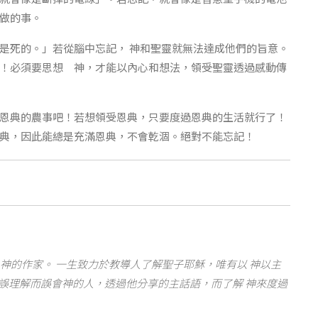
做的事。
是死的。」若從腦中忘記， 神和聖靈就無法達成他們的旨意。
！必須要思想 神，才能以內心和想法，領受聖靈透過感動傳
恩典的農事吧！若想領受恩典，只要度過恩典的生活就行了！
典，因此能總是充滿恩典，不會乾涸。絕對不能忘記！
神的作家。 一生致力於教導人了解聖子耶穌，唯有以 神以主
誤理解而誤會神的人，透過他分享的主話語，而了解 神來度過