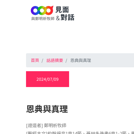
首頁
話語摘要
恩典與真理
2024/07/09
恩典與真理
[證道者] 鄭明析牧師
[聖經本文]約翰福音1章14節、哥林多後書6章1-2節、馬