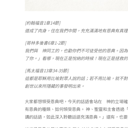
[約翰福音1章14節]
道成了肉身，住在我們中間，充充滿滿地有恩典有真理
[哥林多後書6章1-2節]
我們與 神同工的，也勸你們不可徒受他的恩典。因為
了你。」看哪，現在正是悅納的時候！現在正是拯救的
[馬太福音13章34-35節]
這都是耶穌用比喻對眾人說的話；若不用比喻，就不對
創世以來所隱藏的事發明出來。
大家都想領受恩典吧，今天的話語會站在 神的立場確
有恩典的種類、如何領受恩典。 神、聖靈和主會透過
講的話語，如此深入聆聽話語充滿恩典。」還有，也要