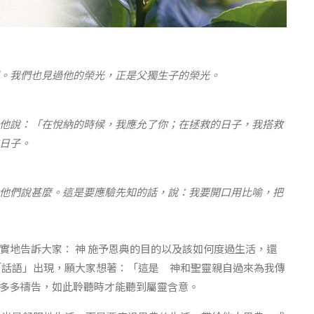
。我們也見過他的榮光，正是父獨生子的榮光。
他說：「在悅納的時候，我應允了你；在拯救的日子，我搭救
日子。
他們說甚麼。這是要應驗先知的話，說：我要開口用比喻，把
實地告訴大家： 神 施予恩典的目的以及該如何度過生活，還
「話語」出現，願大家想著：「這是 神和聖靈親自過來為我傳
多多禱告，如此聆聽時才能聽到屬靈含意。