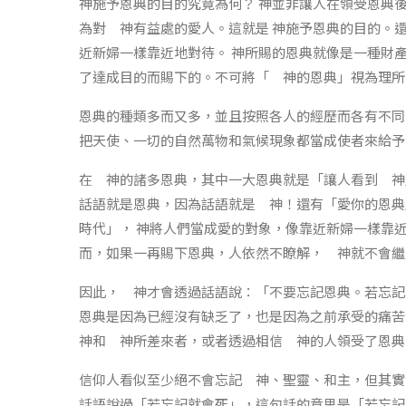
神施予恩典的目的究竟為何？ 神並非讓人在領受恩典
為對 神有益處的愛人。這就是 神施予恩典的目的。
近新婦一樣靠近地對待。 神所賜的恩典就像是一種財
了達成目的而賜下的。不可將「 神的恩典」視為理所
恩典的種類多而又多，並且按照各人的經歷而各有不同
把天使、一切的自然萬物和氣候現象都當成使者來給予
在 神的諸多恩典，其中一大恩典就是「讓人看到 神
話語就是恩典，因為話語就是 神！還有「愛你的恩典
時代」， 神將人們當成愛的對象，像靠近新婦一樣靠
而，如果一再賜下恩典，人依然不瞭解， 神就不會繼
因此， 神才會透過話語說：「不要忘記恩典。若忘記
恩典是因為已經沒有缺乏了，也是因為之前承受的痛
神和 神所差來者，或者透過相信 神的人領受了恩典
信仰人看似至少絕不會忘記 神、聖靈、和主，但其實
話語說過「若忘記就會死」，這句話的意思是「若忘記