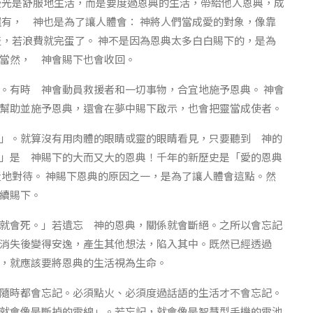
後光是舒服地生活，而是要度過恩典的生活，帶給他人恩典，成
還有， 神也是為了讓人體會： 神將人們當成愛的對象，像靠
產，若浪費就完蛋了。 神不是因為恩典太多白白賜下的，是為
當然， 神會賜下也會收回。
。有時 神會動員救援者和一切事物，合宜地施予恩典。 神會
幫助並施予恩典，還會在夢中賜下啟示，也會把靈當成使者。
」。就算沒有用肉體的眼睛或靈的眼睛看見，只要聽到 神的
」是 神賜下的大而又大的恩典！千年的新歷史是「愛的恩典
近地對待。 神賜下恩典的原因之一，是為了讓人體會這點。然
續賜下。
就會死。」若遺忘 神的恩典，關係就會斷絕。之所以會忘記
苦消失後變得安逸，產生其他想法，陷入其中。既然已經透過
，就應該要將恩典的生活視為生命。
隨時都會忘記。必須點火、必須度過話語的生活才不會忘記。
就會像是斷掉的電線」。若忘記，就會像是智慧型手機的電池