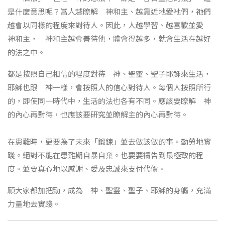
是什麼意思呢？當人越瞭解 神和主、越靠近地愛祂們，祂們
越會以同樣的程度來對待人。因此，人越學習、越喜歡並愛
神和主， 神和主越會善待他，體會得越多，就會生活在越好
的法之中。
都是按照自己相信的程度對待 神、聖靈、聖子耶穌來生活，
耶穌也跟 神一樣，會按照人的信心對待人。每個人按照所行
的，即使同一時代中，生活的法也各有不同。應該要瞭解 神
的內心再對待，也應該要研究並瞭解主的內心再對待。
在患難時，更要為了未來「鍛鍊」並去做該做的事。勤勞地實
踐。絕對不能在患難期自暴自棄。也要要禱告到最極致的程
度。並要真心地以感謝、愛及忠誠來支付代價。
願大家都加把勁，成為 神、聖靈、聖子、耶穌的身軀，充滿
力量地去實踐。