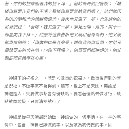
著，你們的捆來圍著我的捆下拜。」他的哥哥們回答說：「難
道你真要作我們的王嗎？難道你真要管轄我們嗎？」他們就因
為他的夢和他的話越發恨他。後來他又做了一夢，也告訴他的
哥哥們說：「看哪，我又做了一夢，夢見太陽、月亮，與十一
個星向我下拜。」約瑟將這夢告訴他父親和他哥哥們，他父親
就責備他說：「你做的這是甚麼夢！難道我和你母親、你弟兄
果然要來俯伏在地，向你下拜嗎？」他哥哥們都嫉妒他，他父
親卻把這話存在心裏。
神賜下的祝福之一，就是＜做事的祝福＞。做事後得到的就
是祝福。不做事就不會得到。還有，世上不是天國，無論是
神還是人，只要做事都會有優缺點。要看著優點去做才行。缺
點就像垃圾，只要清掃就行了。
神總是從每天清晨開始做 神該做的一切事情。在 神的事
情中，包含 神自己該做的事，以及該為我們做的事。因