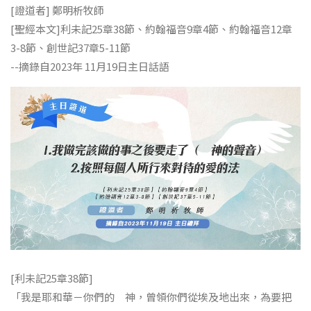
[證道者] 鄭明析牧師
[聖經本文]利未記25章38節、約翰福音9章4節、約翰福音12章
3-8節、創世記37章5-11節
--摘錄自2023年 11月19日主日話語
[利未記25章38節]
「我是耶和華－你們的 神，曾領你們從埃及地出來，為要把