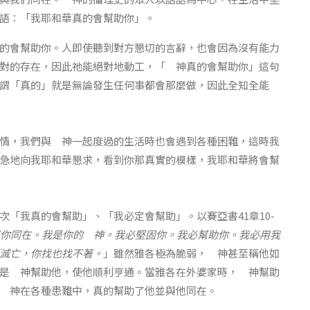
語：「我耶和華真的會幫助你」。
的會幫助你。人即使聽到對方懇切的言辭，也會因為沒有能力
對的存在，因此祂能絕對地動工，「 神真的會幫助你」這句
謂「真的」就是無論發生任何事都會那麼做，因此全知全能
情，我們與 神一起度過的生活時也會遇到各種困難，這時我
急地向我耶和華懇求，看到你那真實的模樣，我耶和華將會幫
「我真的會幫助」、「我必定會幫助」。以賽亞書41章10-
你同在。我是你的 神。我必堅固你。我必幫助你。我必用我
滅亡，你找也找不著。
」雖然雅各極為脆弱， 神甚至稱他如
是 神幫助他，使他順利亨通。當雅各在外婆家時， 神幫助
 神在各種患難中，真的幫助了他並與他同在。