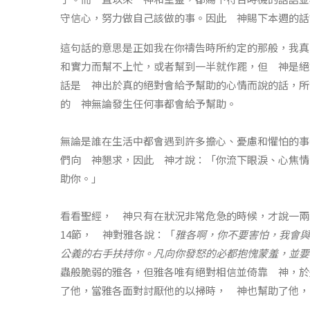
守信心，努力做自己該做的事。因此 神賜下本週的話
這句話的意思是正如我在你禱告時所約定的那般，我真
和實力而幫不上忙，或者幫到一半就作罷，但 神是絕
話是 神出於真的絕對會給予幫助的心情而說的話，所
的 神無論發生任何事都會給予幫助。
無論是誰在生活中都會遇到許多擔心、憂慮和懼怕的事
們向 神懇求，因此 神才說：「你流下眼淚、心焦情
助你。」
看看聖經， 神只有在狀況非常危急的時候，才說一兩次
14節， 神對雅各說：「
雅各啊，你不要害怕，我會與
公義的右手扶持你。凡向你發怒的必都抱愧蒙羞，並要
蟲般脆弱的雅各，但雅各唯有絕對相信並倚靠 神，於
了他，當雅各面對討厭他的以掃時， 神也幫助了他，