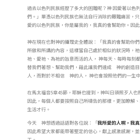
過去以色列民族經歷了多大的困難呢？神 因愛著以色
們。」單憑以色列民族也無法自行消除的艱難痛苦，只
愛的以色列民族，你是屬我的，我真的會幫助你。因此
神在現在也對神的攝理史全體說：「我真的會幫助你們
所做和所講的內容，這樣當自己處於相似的狀況時，祂
祂、愛祂、為祂的旨意而活的人， 神每天、每時每刻
替我們著想、幫助我們，藉此讓我們達成 神的創造目
人，而對於不相信 神的人， 神也會按照他們的一生
在馬太福音5章45節，耶穌也提到，神叫日頭照歹人
因此，每個人都要按照自己所禱告的那樣，更加瞭解、
生活才行。
今天 神想透過話語對各位說：「
我所愛的人啊，我真
因此希望大家都能帶著堅定的信心，獻上感激感謝，並
工。