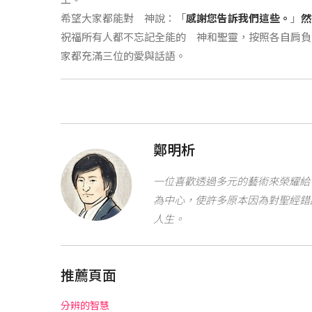
希望大家都能對 神說：「
感謝您告訴我們這些。
」
然
祝福所有人都不忘記全能的 神和聖靈，按照各自肩負
家都充滿三位的愛與話語。
鄭明析
一位喜歡透過多元的藝術來榮耀給 
為中心，使許多原本因為對聖經錯
人生。
推薦頁面
分辨的智慧