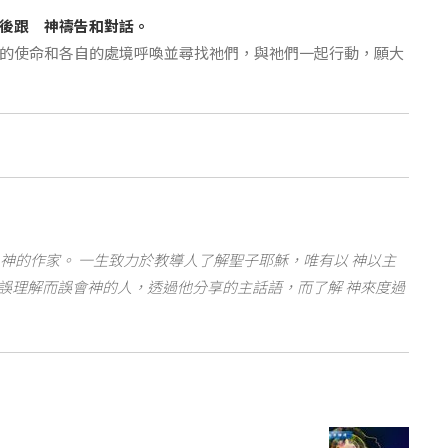
後跟 神禱告和對話。
的使命和各自的處境呼喚並尋找祂們，與祂們一起行動，願大
神的作家。 一生致力於教導人了解聖子耶穌，唯有以 神以主
誤理解而誤會神的人，透過他分享的主話語，而了解 神來度過