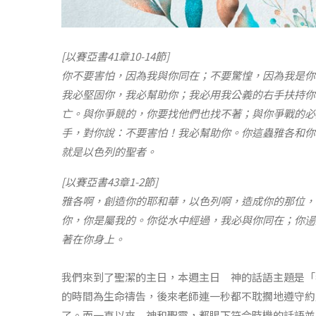
[以賽亞書41章10-14節]
你不要害怕，因為我與你同在；不要驚惶，因為我是你
我必堅固你，我必幫助你；我必用我公義的右手扶持你
亡。與你爭競的，你要找他們也找不著；與你爭戰的必
手，對你說：不要害怕！我必幫助你。你這蟲雅各和你
就是以色列的聖者。
[以賽亞書43章1-2節]
雅各啊，創造你的耶和華，以色列啊，造成你的那位，
你，你是屬我的。你從水中經過，我必與你同在；你逿
著在你身上。
我們來到了聖潔的主日，本週主日 神的話語主題是「
的時間為生命禱告，後來老師連一秒都不耽擱地遵守約
了。而一直以來 神和聖靈，都賜下符合時機的話語並