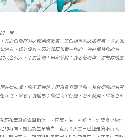
的 神。
。凡向你發怒的必都抱愧蒙羞；與你相爭的必如無有，並要滅
如無有，成為虛無。因為我耶和華─你的 神必攙扶你的右
們以色列人，不要害怕！耶和華說：我必幫助你。你的救贖主
現在如此說：你不要害怕！因為我救贖了你。我曾提你的名召
過江河，水必不漫過你；你從火中行過，必不被燒，火焰也不
我耶和華真的會幫助你」，因著先前 神吩咐一定要遵守約定
定的時間，如此為生命禱告，直到今天主日已經是第兩百天
與我們同在。 神的攝理史的眾人以話語為中心，在生活中堅