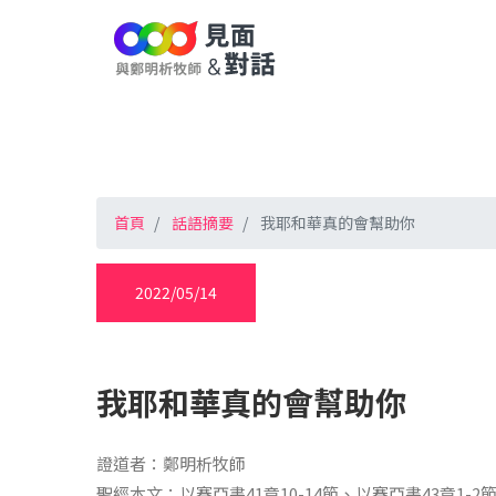
首頁
話語摘要
我耶和華真的會幫助你
2022/05/14
我耶和華真的會幫助你
證道者：鄭明析牧師
聖經本文：以賽亞書41章10-14節、以賽亞書43章1-2