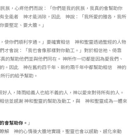
列民族，心疼他們而說：「你們是我的民族，我真的會幫助你
有全能者 神才能消除，因此 神說：「我所愛的雅各，我所
你要堅定、要大膽。」
，使你們順利亨通。」要確實相信 神和聖靈透過聖經的人物
們才會說：「我也會像那樣對你動工。」對於相信祂、倚靠
都真的幫助他們並與他們同在。 神所作一切都是因為愛我們、
的。因此 神在舊約四千年、新約兩千年中都幫助相信 神的
中所行的給予幫助。
也照好人，降雨給義人也給不義的人，神以愛來對待所有的人。
相信並感謝 神和聖靈的幫助及動工，與 神和聖靈成為一體來
的會幫助你。
」
瞭解 神的心情後大膽地實踐，聖靈也會以感動、感化來動