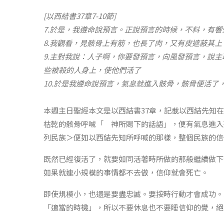
[以西結書37章7-10節]
7.於是，我遵命說預言。正說預言的時候，不料，有
8.我觀看，見骸骨上有筋，也長了肉，又有皮遮蔽其
9.主對我說：人子啊，你要發預言，向風發預言，說
些被殺的人身上，使他們活了
10.於是我遵命說預言，氣息就進入骸骨，骸骨便活了
本週主日聖經本文是以西結書37章，記載以西結先知
枯乾的骸骨呼喊「 神所賜下的話語」，便有氣息進入
列民族＞便如以西結先知所呼喊的那樣，整個民族的信
既然已經復活了，就要如同活著時所做的那般繼續做下
如果就連小規模的事情都不去做，信仰就會死亡。
即使規模小，也還是要盡忠誠。要按時行動才會成功。
「適當的時機」，所以不要休息也不要睡信仰的覺，絕