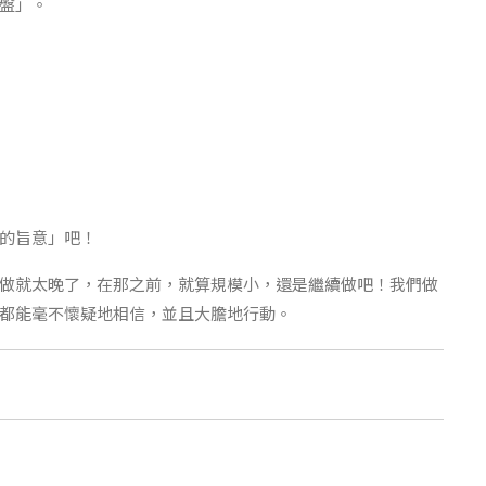
盤」。
的旨意」吧！
做就太晚了，在那之前，就算規模小，還是繼續做吧！我們做
都能毫不懷疑地相信，並且大膽地行動。