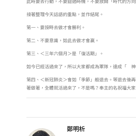
此時要去行動，不要錯過時機，不要放開「時代的方向
接著整理今天話語的重點，並作結尾。
第一、要按時去做才會勝利。
第二、不要意識，如此去做才會贏。
第三、＜三年六個月＞是「復活期」。
如今已經活過來了，所以大家都成為軍隊，達成「 神
第四、＜新冠肺炎＞會如「季節」般退去。等退去後再
著做著，全體就活過來了，不是嗎？奉主的名祝福大家
鄭明析