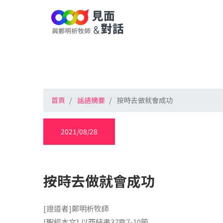
首頁
話語摘要
按時去做就會成功
2021/08/28
按時去做就會成功
[證道者]鄭明析牧師
[聖經本文] 以西結書37章7-10節