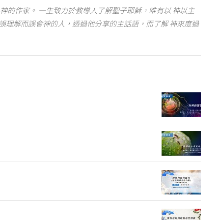
神的作家。 一生致力於教導人了解聖子耶穌，唯有以 神以主
誤理解而誤會神的人，透過他分享的主話語，而了解 神來度過