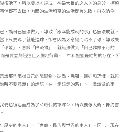
後復活了，所以要以＜達成 神最大目的之人＞的身分，持續
事情都不去做，肉體的生活和靈的生活都會失敗，再次淪為
己，讓自己無法做到，導致「原本能成就的事」也無法成就。
當下只要踢了就能進球，卻會因為太意識而踢不了球，導致失
「環境」、意識「障礙物」，就無法做到「自己非做不可的
，而是要立刻迅速且大膽地行動。 神和聖靈是絕對的存在，所
意識那些阻擋自己的障礙物、缺點、患難、逼迫和恐懼，就無
動時不要意識」的話語，在「走該走的路」、「做該做的事」
我們也復活而成為了＜時代的軍隊＞，所以要像大衛、像約書
。
年歷史的主人」、「家庭、民族與世界的主人」。因此，現在