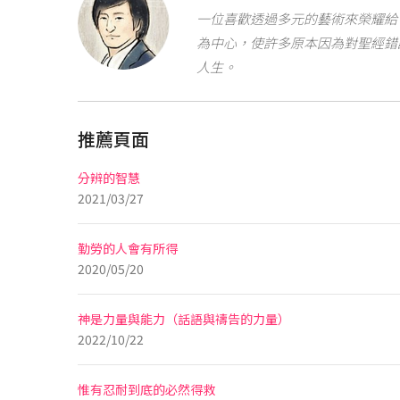
一位喜歡透過多元的藝術來榮耀給 
為中心，使許多原本因為對聖經錯
人生。
推薦頁面
分辨的智慧
2021/03/27
勤勞的人會有所得
2020/05/20
神是力量與能力（話語與禱告的力量）
2022/10/22
惟有忍耐到底的必然得救