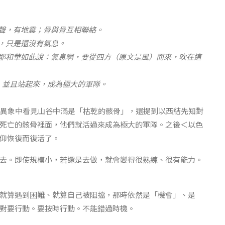
響聲，有地震；骨與骨互相聯絡。
上，只是還沒有氣息。
主耶和華如此說：氣息啊，要從四方（原文是風）而來，吹在這
，並且站起來，成為極大的軍隊。
在異象中看見山谷中滿是「枯乾的骸骨」，還提到以西結先知對
死亡的骸骨裡面，他們就活過來成為極大的軍隊。之後＜以色
仰恢復而復活了。
去。即使規模小，若還是去做，就會變得很熟練、很有能力。
就算遇到困難、就算自己被阻擋，那時依然是「機會」、是
對要行動。要按時行動。不能錯過時機。