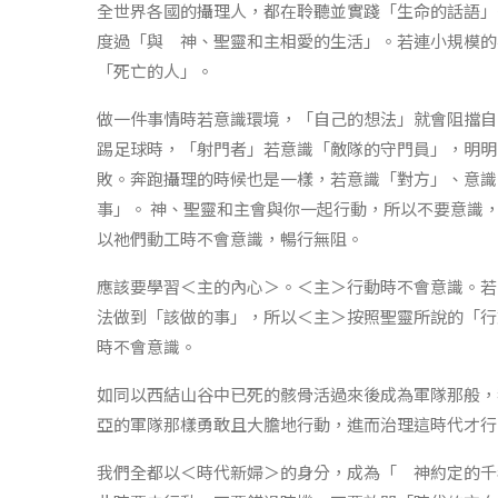
全世界各國的攝理人，都在聆聽並實踐「生命的話語」
度過「與 神、聖靈和主相愛的生活」。若連小規模的
「死亡的人」。
做一件事情時若意識環境，「自己的想法」就會阻擋自
踢足球時，「射門者」若意識「敵隊的守門員」，明明
敗。奔跑攝理的時候也是一樣，若意識「對方」、意識
事」。 神、聖靈和主會與你一起行動，所以不要意識
以祂們動工時不會意識，暢行無阻。
應該要學習＜主的內心＞。＜主＞行動時不會意識。若
法做到「該做的事」，所以＜主＞按照聖靈所說的「行
時不會意識。
如同以西結山谷中已死的骸骨活過來後成為軍隊那般，
亞的軍隊那樣勇敢且大膽地行動，進而治理這時代才行
我們全都以＜時代新婦＞的身分，成為「 神約定的千