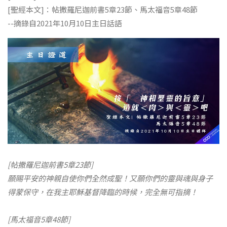
[聖經本文]：帖撒羅尼迦前書5章23節、馬太福音5章48節
--摘錄自2021年10月10日主日話語
[帖撒羅尼迦前書5章23節]
願賜平安的神親自使你們全然成聖！又願你們的靈與魂與身子
得蒙保守，在我主耶穌基督降臨的時候，完全無可指摘！
[馬太福音5章48節]