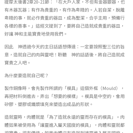
提摩太後書2章20-21節：「在大戶人家，不但有金器銀器，也
有木器瓦器；有作為貴重的，有作為卑賤的。人若自潔，脫離
卑賤的事，就必作貴重的器皿，成為聖潔，合乎主用，預備行
各樣的善事。」這經文提到了，要將自己造就成貴重的器皿，
好讓 神和主能寶貴地使用我們。
因此 神透過今天的主日話語想傳達：一定要按照聖三位的旨
意，造就自己的肉與靈吧！聆聽 神的話語後，將自己造就成
寶貴之人吧。
為什麼要造就自己呢？
製作銅像時，會先製作所謂的「模具」這個外框（Mould），
再把材料倒進去，弄出「想要的模樣」。模具是中空的，會用
矽膠、塑膠或鐵漿填充來塑造出成品的形狀。
造就靈時，肉體就是「為了造就永遠的靈而存在的模具」。肉
體如果被使用為「讓靈進入屬天國度的模具」，肉體和靈就都
很寶貴、很有價值，如果肉體沒有造就到讓靈進入屬天國度，