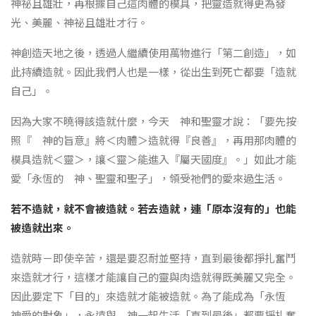
神祕且雄壯，再根據自己這肉體的模具，把靈造就得更為發
光、美麗、神祕且雄壯才行。
神創造天地之後，透過人繼續使用萬物進行「第二創造」，如
此持續造就。因此我們人也是一樣，從出生到死亡都要「造就
自己」。
因為大家不曉得該造就什麼，今天 神和聖靈才說：「要先按
照『 神的旨意』將＜肉體＞造就得『良善』，再用那肉體的
模具造就＜靈＞，讓＜靈＞能進入『屬天國度』。」如此才能
愛「永恆的 神、聖靈和聖子」，領受祂們的愛來過生活。
若不造就，就不會被造就。若去造就，連「原本沒有的」也能
被造就出來。
造就時－即使辛苦，還是要忍耐並堅持，直到最後都掙扎奮鬥
來造就才行，這樣才能讓自己的靈與肉造就得既美麗又完全。
因此要定下「目的」來造就才能被造就。為了能成為「永恆
神愛的對象」，永遠與 神一起生活「直到最後」都要掙扎奮