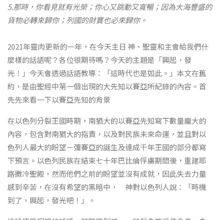
5.那時，你看見就有光榮；你心又跳動又寬暢；因為大海豐盛的
貨物必轉來歸你；列國的財寶也必來歸你。
2021年靈肉更新的一年，在今天主日 神、聖靈和主會給我們什
麼樣的話語呢？各位很期待嗎？今天的主題是「興起，發
光！」今天會透過話語教導：「這時代也是如此。」本文在舊
約，是由聖經中第一個出現的大先知以賽亞所紀錄的內容。首
先先來看一下以賽亞先知的背景
在以色列分裂王國時期，南猶大的以賽亞先知寫下數量龐大的
內容，包含對南猶大的指責，以及對民族未來命運，並且對以
色列人最大的盼望－彌賽亞的誕生及達成千年王國的部分都寫
下預言。以色列民族在結束七十年巴比倫俘虜期間後，重建耶
路撒冷聖殿，然而他們之前的盼望並沒有成就，因此失去力量
感到辛苦，在沒有希望的黑暗中， 神對以色列人說：「時機
到了，興起，發光吧！」。