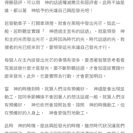
得勝惡評、可以用 神的話語殲滅撒旦和惡評者。此時不論是
誰，都以著 神給予的光讓自己興起發光吧！
若發動車子、打開車頭燈，就會在黑暗中發出光芒。如此一
般，若聆聽並實踐「 神透過主宣布的話語」，就能領受 神
和主的光而發出光芒。此時因為時代的光，時代話語的光、救
援者的光已經來到了，要領受這光來讓自己發光才行。
每個人在主內該發出光芒的事情有很多，要憑著智慧思考看看
究竟該做什麼才能發光。要不斷聆聽話語，才會知道該實踐什
麼來發光。此外，也要實際去行動，才會更加明白。
當 神的時機到時，就算人們沒有預備好， 神還是會出現並
動工，如同季節轉換不會因著人的想法延遲一般，就算人們沒
有預備好， 神也依然會按照旨意、按照 神的時機動工，但
在預備好的人身上， 神會更強烈地動工。
此時 神的時機，是該興起發光的時機，雖然時代狀況讓我們