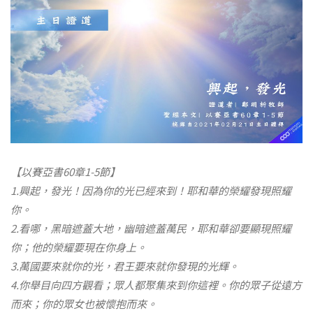
【以賽亞書60章1-5節】
1.興起，發光！因為你的光已經來到！耶和華的榮耀發現照耀
你。
2.看哪，黑暗遮蓋大地，幽暗遮蓋萬民，耶和華卻要顯現照耀
你；他的榮耀要現在你身上。
3.萬國要來就你的光，君王要來就你發現的光輝。
4.你舉目向四方觀看；眾人都聚集來到你這裡。你的眾子從遠方
而來；你的眾女也被懷抱而來。