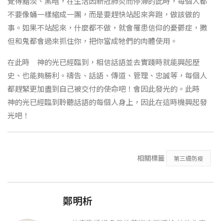
覺得黯淡、黑暗，在生活因新冠肺炎而停滯的此時，每個人都
不要像蛹一樣縮成一團，而是要趕快站起來奔跑，做該做的
事。如果不站起來，什麼都不做，就會罹患信仰的憂鬱症，撒
但和鬼都會過來抓住你，把你當成牠們的肉體使用。
在此時 神的光已經臨到，相信話語並去實踐時就能興起歷
史、也能夠勝利。禱告、話語、傳道、管理、忠誠等，每個人
都趕緊更加盡到自己被交付的使命吧！會因此發光的。此時
神的光已經臨到聆聽話語的每個人身上，因此在這時機興起發
光吧！
相關標籤
第三級防疫
鄭明析