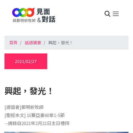
首頁
話語摘要
興起，發光！
2021/02/27
興起，發光！
[證道者]鄭明析牧師
[聖經本文] 以賽亞書60章1-5節
--摘錄自2021年2月21日主日禮拜