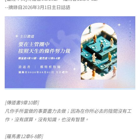
--摘錄自2026年3月1日主日話語
[傳道書9章10節]
凡你手所當做的事要盡力去做；因為在你所必去的陰間沒有工
作，沒有謀算，沒有知識，也沒有智慧。
[羅馬書12章6-8節]