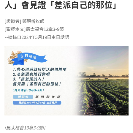
人」會見證「差派自己的那位」
[證道者] 鄭明析牧師
[聖經本文]馬太福音13章3-9節
--摘錄自2024年5月19日主日話語
[馬太福音13章3-9節]