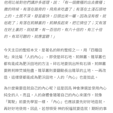
他用比喻對他們講許多道理，說：「有一個撒種的出去撒種；
撒的時候，有落在路旁的，飛鳥來吃盡了；有落在土淺石頭地
上的，土既不深，發苗最快，日頭出來一曬，因為沒有根，就
枯乾了；有落在荊棘裏的，荊棘長起來，把它擠住了；又有落
在好土裏的，就結實，有一百倍的，有六十倍的，有三十倍
的。有耳可聽的，就應當聽！」
今天主日的聖經本文，是著名的新約聖經之一，用「四種田
地」來比喻「人的內心」。即使是碎石地、荊棘叢、雜草叢也
都有能成為肥沃田地的方法。碎石地要挑出所有石頭，荊棘叢
要將荊棘焚燒殆盡，雜草叢則要翻動長出雜草的土地、一再改
造，這樣便都能成為肥沃田地，人的「內心」也是如此。
為什麼需要造就自己的內心呢？這是因爲 神會揀選並使用內心
純全的人。而且，人的身體會隨著自己的內心來運作，就像
「駕駛」前要先學習一樣，「內心」也應該要先好好地造就，
再好好地使用。因此，若想領受 神的祝福就要造就！期盼的事