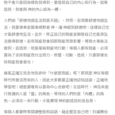
物不會只是因為禱告就得到，要造就自己的內心和行為。如果
造就，就會與 神的內心成為一體。
人們說「舒適地過生活就是天國」，然而，若想要舒適地過生
活，就要事奉並服事絕對者 神，讓 神感到舒適吧！這樣自己也
才能舒適地生活。此外，修正自己的瑕疵並開發自己也能使生
活變得舒適。若有瑕疵就會因那瑕疵而受影響，導致大事無法
做到。若造就，就能毫無瑕疵地行動！每個人都有瑕疵，必須
要為了去除瑕疵而付出努力、修整、切斷、造就，只要那樣去
除瑕疵就會發光！
誰能正確又完全地告訴你「什麼是瑕疵」呢？那就是 神在每個
時代所差派而來的人，因此大家都要正確地認知話語，正確地
學習吧！總是要唯有以善為中心去做吧！在這時代， 神派來施
行救援的人是「靈」的角色，等待的人們則是「肉體」的角
色。必須合一來行動，才能實現 神的創造目的及旨意。
每個人都要時常閱讀聖經和話語，藉此堅定自己吧！別讓撒但