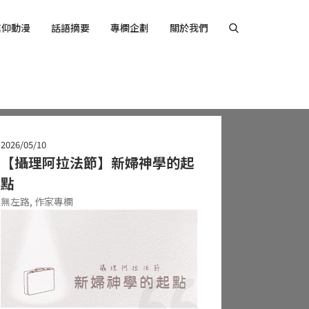
信仰動漫
話語摘要
專欄企劃
關於我們
2026/05/10
【攝理阿拉法節】新婦神學的起
點
無左路,
作家專欄