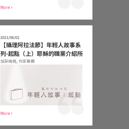
More
2021/06/02
【攝理阿拉法節】年輕人故事系
列-起點（上）耶穌的職業介紹所
加菲梅格,
作家專欄
More