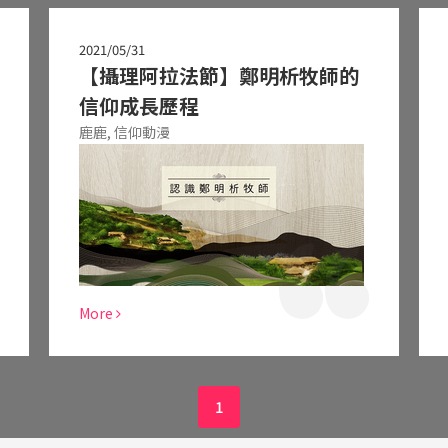
2021/05/31
【攝理阿拉法節】鄭明析牧師的
信仰成長歷程
鹿鹿,
信仰動漫
More
1