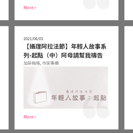
More
2021/06/03
【攝理阿拉法節】年輕人故事系
列-起點（中）阿母請幫我禱告
加菲梅格,
作家專欄
More