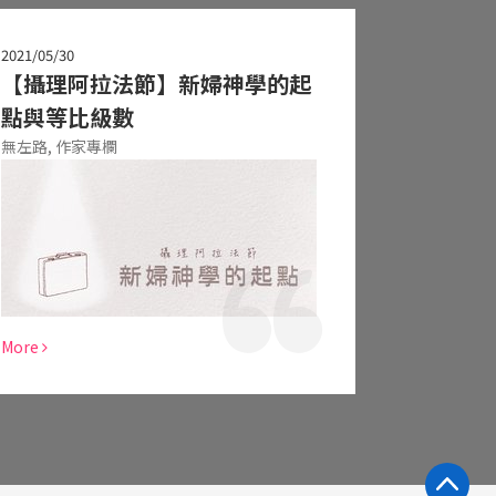
2021/05/30
【攝理阿拉法節】新婦神學的起
點與等比級數
無左路,
作家專欄
More