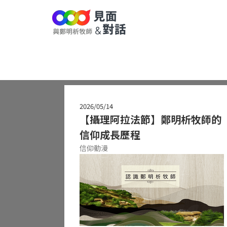
2026/05/14
【攝理阿拉法節】鄭明析牧師的
信仰成長歷程
信仰動漫