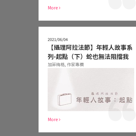
More
2021/06/04
【攝理阿拉法節】年輕人故事系
列-起點（下）蛇也無法阻擋我
加菲梅格,
作家專欄
More