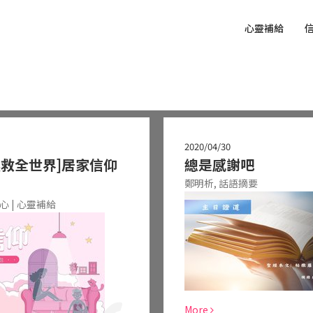
心靈補給
2020/04/30
拯救全世界]居家信仰
總是感謝吧
鄭明析,
話語摘要
心 | 心靈補給
More