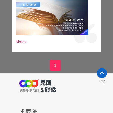
More
1
Top