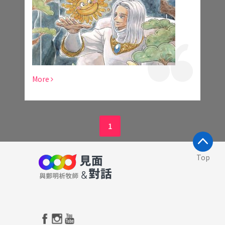
More
1
Top