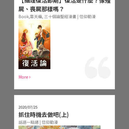
【攝理復活節期】復活是什麼？像殭
屍、喪屍那樣嗎？
Book,靠天編,
三十個論聖經漫畫 | 信仰動漫
More
2020/07/25
抓住時機去做吧(上)
話語一點通 | 信仰動漫