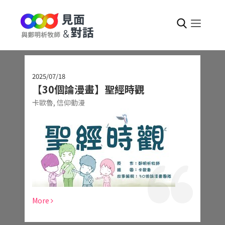
2025/07/18
【30個論漫畫】聖經時觀
卡歐魯,
信仰動漫
More