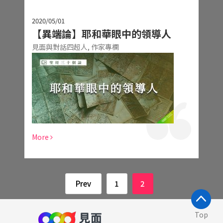
2020/05/01
【異端論】耶和華眼中的領導人
見面與對話四超人,
作家專欄
More
Prev
1
2
Top