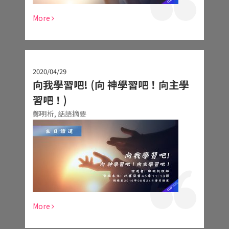
More
2020/04/29
向我學習吧! (向 神學習吧！向主學
習吧！)
鄭明析,
話語摘要
More