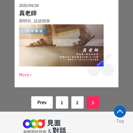
2020/04/28
真老師
鄭明析,
話語摘要
More
Prev
1
2
3
Top