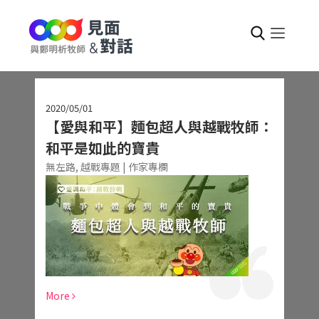
2020/05/01
【愛與和平】麵包超人與越戰牧師：
和平是如此的寶貴
無左路,
越戰專題 | 作家專欄
More