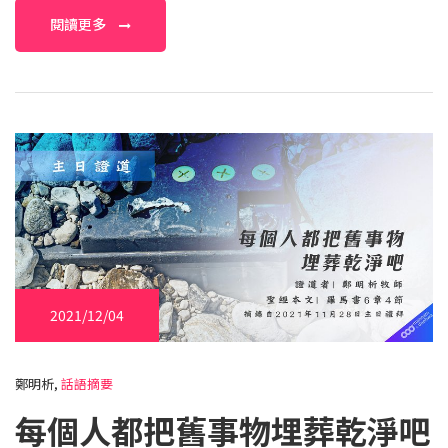
閱讀更多
2021/12/04
鄭明析,
話語摘要
每個人都把舊事物埋葬乾淨吧