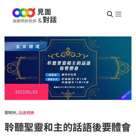
2022/01/15
鄭明析,
話語摘要
聆聽聖靈和主的話語後要體會