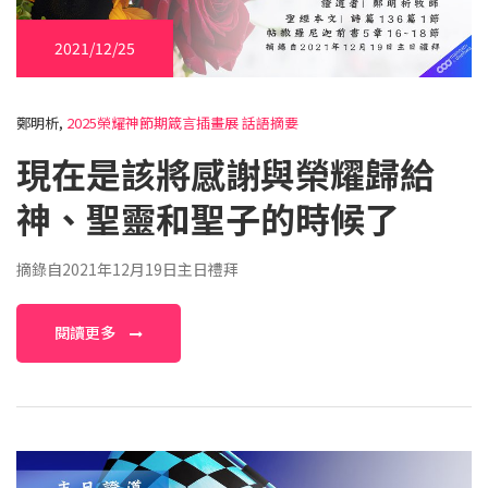
2021/12/25
鄭明析,
2025榮耀神節期箴言插畫展
話語摘要
現在是該將感謝與榮耀歸給
神、聖靈和聖子的時候了
摘錄自2021年12月19日主日禮拜
閱讀更多