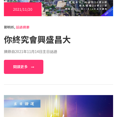
2021/11/20
鄭明析,
話語摘要
你終究會興盛昌大
摘錄自2021年11月14日主日話語
閱讀更多