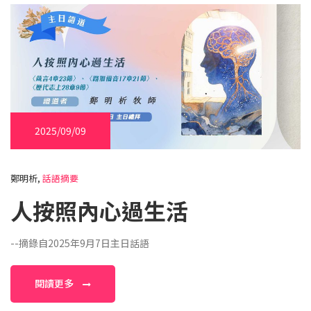
2025/09/09
鄭明析,
話語摘要
人按照內心過生活
--摘錄自2025年9月7日主日話語
閱讀更多