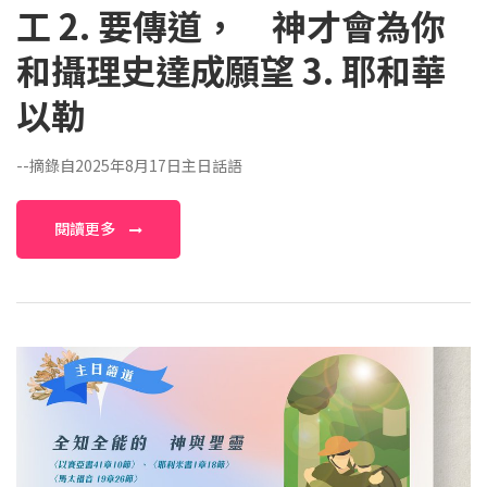
工 2. 要傳道， 神才會為你
和攝理史達成願望 3. 耶和華
以勒
--摘錄自2025年8月17日主日話語
閱讀更多