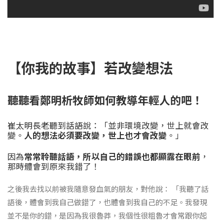
【你我的故事】若改變想法
聽聽看鄭明析牧師如何教導年輕人的吧！
崔太明長老聽到話語說：「並非環境改變，世上就會改
變。
人的想法必須要改變，世上也才會改變
。」
因為
常常聆聽話語，所以自己的錯誤也都顯露在眼前
，
那時體會到原來我錯了！
之後我去找以前被我隨意發血氣的朋友，對他說： 「我聽了話
語後，體會到我自己做錯了，也體會到我自己的不足。我發現
並不是你的錯，是因為我很魯莽，我個性很粗魯才會常跟你起