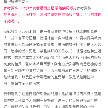
情況殷鑑不遠。
參考資料："案32"女看護開直播 隔離病房曝光
參考資料：
參考資料：武漢肺炎／澳洲音樂家開直播報平安：「我的精神
不錯呢！」
新冠肺炎（covid-19）是一種新興的傳染病，感染的對象是
人，並不會區分國籍、社經地位、教育程度，只要被傳染就有
機會得到。然而仔細觀察會發現，得病的機率似乎不是人人皆
同，治癒的機率更是。某些族群的工作模式、社經地位和生活
模式，讓他們成為染疫的高危險群；而是否有錢、國家的醫療
制度的差異、醫療水準等因素，則會直接影響到病患痊癒的機
會。新冠肺炎疫情的影響下，原本被隱藏在日常底下的種族、
階級差異，以及國家發展程度的差異等，像是被拉開拉鍊一
般，揭露在眾人的面前。
我們看見了這些問題所引發的問題，是該選擇視而不見，還是
該視為上帝給予人類的一記警鐘，進一步的反思與修正行動
呢。誰都想站在「我們」的這一邊，遠離引發問題的「他