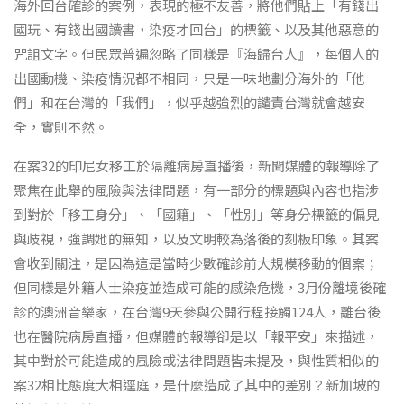
海外回台確診的案例，表現的極不友善，將他們貼上「有錢出
國玩、有錢出國讀書，染疫才回台」的標籤、以及其他惡意的
咒詛文字。但民眾普遍忽略了同樣是『海歸台人』，每個人的
出國動機、染疫情況都不相同，只是一味地劃分海外的「他
們」和在台灣的「我們」，似乎越強烈的譴責台灣就會越安
全，實則不然。
在案32的印尼女移工於隔離病房直播後，新聞媒體的報導除了
聚焦在此舉的風險與法律問題，有一部分的標題與內容也指涉
到對於「移工身分」、「國籍」、「性別」等身分標籤的偏見
與歧視，強調她的無知，以及文明較為落後的刻板印象。其案
會收到關注，是因為這是當時少數確診前大規模移動的個案；
但同樣是外籍人士染疫並造成可能的感染危機，3月份離境後確
診的澳洲音樂家，在台灣9天參與公開行程接觸124人，離台後
也在醫院病房直播，但媒體的報導卻是以「報平安」來描述，
其中對於可能造成的風險或法律問題皆未提及，與性質相似的
案32相比態度大相逕庭，是什麼造成了其中的差別？新加坡的