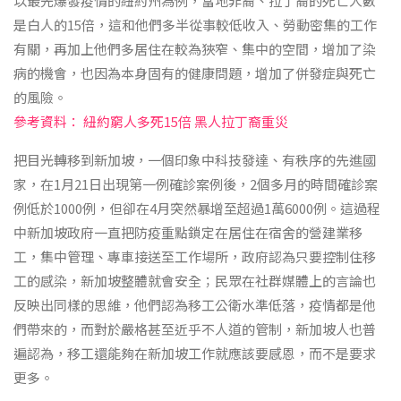
以最先爆發疫情的紐約州為例，當地非裔、拉丁裔的死亡人數
是白人的15倍，這和他們多半從事較低收入、勞動密集的工作
有關，再加上他們多居住在較為狹窄、集中的空間，增加了染
病的機會，也因為本身固有的健康問題，增加了併發症與死亡
的風險。
參考資料： 紐約窮人多死15倍 黑人拉丁裔重災
把目光轉移到新加坡，一個印象中科技發達、有秩序的先進國
家，在1月21日出現第一例確診案例後，2個多月的時間確診案
例低於1000例，但卻在4月突然暴增至超過1萬6000例。這過程
中新加坡政府一直把防疫重點鎖定在居住在宿舍的營建業移
工，集中管理、專車接送至工作場所，政府認為只要控制住移
工的感染，新加坡整體就會安全；民眾在社群媒體上的言論也
反映出同樣的思維，他們認為移工公衛水準低落，疫情都是他
們帶來的，而對於嚴格甚至近乎不人道的管制，新加坡人也普
遍認為，移工還能夠在新加坡工作就應該要感恩，而不是要求
更多。