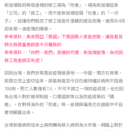
新加坡政府將宿舍裡的移工視為「他者」，視為新加坡這家
「公司」的「員工」，而不是新加坡這個「社會」的「一分
子」，這讓他們輕忽了移工宿舍外潛藏的感染危機，進而在4月
迎來第一波疫情的爆發。
參考資料：馬來西亞「鎖國」下貧困華人家庭悲歌，讓我看見
肺炎與貧富差距是不分種族的
參考資料：「你們、我們」思維的代價：新加坡疫情，為何因
移工宿舍感染失控？
回到台灣，我們非常靠近疫情發源地──中國，兩方在商業、
民間交流上密切往來，卻能夠直至今日仍維持確診病例不超過
700例，死亡人數僅有7人，不可不謂之一項防疫成就。但也因
為台灣人對於健保制度、口罩國家隊以及防疫成果的「驕
傲」，在對待海外的「他者」時，歧視與偏見也在過程中不自
覺地顯露出來。
台灣新增病例從本土病例轉為移入病例為大宗後，網路上對於