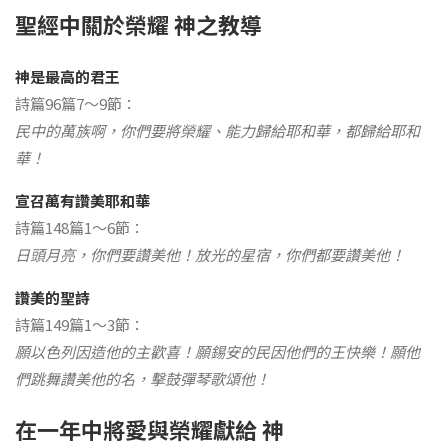
聖經中關於榮耀 神之教導
神是最高的君王
詩篇96篇7～9節：
民中的萬族啊，你們要將榮耀、能力歸給耶和華，都歸給耶和
華！
宣召萬有讚美耶和華
詩篇148篇1～6節：
日頭月亮，你們要讚美他！放光的星宿，你們都要讚美他！
讚美的聖詩
詩篇149篇1～3節：
願以色列因造他的主歡喜！願錫安的民因他們的王快樂！願他
們跳舞讚美他的名，擊鼓彈琴歌頌他！
在一年中將愛與榮耀獻給 神