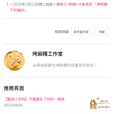
＜2020年1月22日週三話語＞
要使人<和睦>才能領受 「神所賜
下的福份」
相關標籤
夏季靈修會
和睦
烤麻糬工作室
由兩個喜歡吃烤麻糬的插畫家所組成。
推薦頁面
【聖經小百科】不要遺失了你的一塊錢
2025/08/09