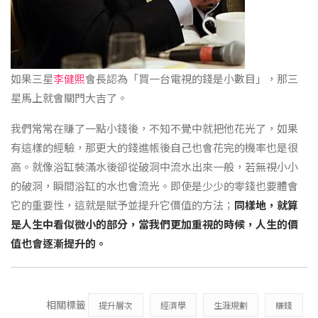
如果三星
李健熙
會長認為「買一台電視的錢是小數目」，那三
星馬上就會關門大吉了。
我們常常在賺了一點小錢後，不知不覺中就把他花光了，如果
有這樣的經驗，那更大的錢進帳後自己也會花完的機率也是很
高。就像浴缸裝滿水後卻從破洞中流水出來一般，若無視小小
的破洞，瞬間浴缸的水也會流光。即使是少少的零錢也要體會
它的重要性，這就是賦予並提升它價值的方法；
同樣地，就算
是人生中看似微小的部分，當我們更加重視的時候，人生的價
值也會逐漸提升的。
相關標籤
提升層次
經濟學
生涯規劃
賺錢