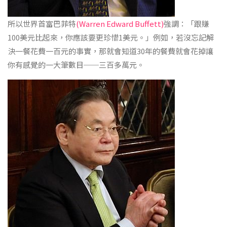
所以世界首富巴菲特
(Warren Edward Buffett)
強調：「跟賺
100美元比起來，你應該要更珍惜1美元。」例如，若沒忘記解
決一餐花費一百元的事實，那就會知道30年的餐費就會花掉讓
你有感覺的一大筆數目──三百多萬元。