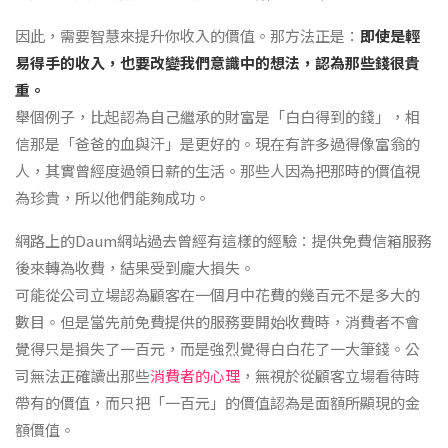
因此，需要智慧來提升你收入的價值。那方法正是：
即使是輕
易得手的收入，也要改變我們意識中的想法，認為那些錢很貴
重。
舉個例子，比起認為自己繼承的財富是「白白得到的錢」，相
信那是「爸爸的血與汗」是更好的。現在有許多過得像富翁的
人，其實曾經度過領日薪的生活。那些人因為把那時的價值視
為珍貴，所以他們能夠成功。
網路上的Daum網站過去曾經有這樣的經驗：提供免費信箱服務
後來轉為收費，結果受到龐大損失。
可能從公司立場認為顧客在一個月中花費的幾百元不是多大的
數目。但是當先前免費提供的服務要開始收費時，消費者不會
覺得只是損失了一百元，而是強烈覺得白白花了一大筆錢。公
司無法正確讀出那些
消費者的心理
，無視於從顧客立場看待時
帶有的價值，而只把「一百元」的價值認為是面額所顯現的金
額價值。