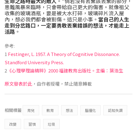
生命之路時最大的敵人
。"倘若沒有丟棄該丟棄的部分，
患難風暴來臨時，只會帶給自己更大的傷害。就像祖父
收集的玻璃酒瓶，要是被大水打碎，玻璃碎片流入屋
內，想必我們都會被割傷。這只是小事。
當自己的人生
走到分岔路口，一定要勇敢丟棄錯誤的想法，才能走上
活路
。
參考:
1
Festinger, L. 1957. A Theory of Cognitive Dissonance.
Standford University Press.
2
《心理學理論精粹》2000 福建教育出版社。主編：葉浩生
原文發表於此
，由作者授權，禁止隨意轉載
相關標籤
育兒
教育
想法
腦僵化
認知失調
改變
習慣
垃圾