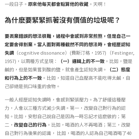
一段日子。
原來他每天都會點算他的收藏
。天啊！
為什麽要緊緊抓著沒有價值的垃圾呢？
要丟棄錯誤的想法很難，過程中會感到非常煎熬，但是自己一
定要舍得割棄。當人面對兩種截然不同的想法時，會經歷認知
失調
（cognitive dissonance）(費斯汀格，1957) （Festinger,
1957)，以兩種方式呈現：
（一）邏輯上的不一致
。比如，鹽是
鹹的，但是如果嘗到酸的鹽，就會產生認知失調。
（二）態度
和行為上的不一致
。比如，知道自己血壓高不能吃得太鹹，自
己卻總是挑口味重的食物。
一般人經歷認知失調時，會感到緊張壓力。為了舒緩這種壓
力，人會以三種方式減少失調。第一，改變自己對行為的認
知。比如，安慰自己說自己是因為一時忘記才這麽做的；第
二，
改變自己的行為
。比如，喝酒的人不再喝酒；第三，改變
自己對行為後果的認識， 比如，喝酒的人認為自己喝酒喝了40