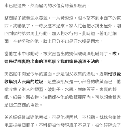
水已經退去，然而屋內的水位有膝蓋那麽高。
整間屋子被黃泥水覆蓋，一片黃澄澄，根本望不到水面下的東
西。我嚇傻了，一時反應不過來。家人忙著把水撈出屋外。剛
回到家的弟弟馬上行動，加入撈水行列。此時還下著毛毛細
雨，辛勤勞動的他，臉上已分不出是汗水還是雨水。
當他在水中移動時，被突然冒出的幾個玻璃酒瓶嚇到了。
哎，
這是從哪裏跑出來的酒瓶啊？我們家是滴酒不沾的。
突然腦中閃過今早的畫面。那是祖父收集的酒瓶。近期
他很愛
收集別人丟棄的垃圾
。這些酒瓶只是一小部分的收藏而已。他
還收集了別人的頭盔、破鞋子、水瓶、鐵絲等等。家裏的報
紙、紙袋、舊衣物、油桶都在他的收藏範圍內。可以想像我家
是個怎麽樣的場景。
爸爸媽媽嘗試勸他丟掉，可是他很固執，不想聽。妹妹曾偷偷
地丟掉幾個瓶子，不料卻被他發現瓶子不見了，被他碎碎念了