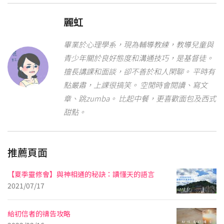
麗虹
畢業於心理學系，現為輔導教練，教導兒童與
青少年關於良好態度和溝通技巧，是基督徒。
擅長講課和面談，卻不善於和人閑聊。 平時有
點嚴肅，上課很搞笑。 空閒時會閱讀、寫文
章、跳zumba。 比起中餐，更喜歡面包及西式
甜點。
推薦頁面
【夏季靈修會】與神相通的秘訣：讀懂天的語言
2021/07/17
給初信者的禱告攻略