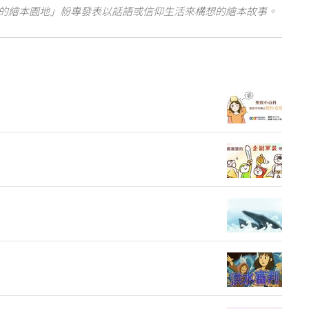
的繪本園地」粉專發表以話語或信仰生活來構想的繪本故事。