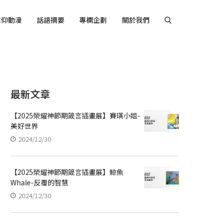
信仰動漫
話語摘要
專欄企劃
關於我們
最新文章
【2025榮耀神節期箴言插畫展】賽琪小姐-
美好世界
2024/12/30
【2025榮耀神節期箴言插畫展】鯨魚
Whale-反覆的智慧
2024/12/30