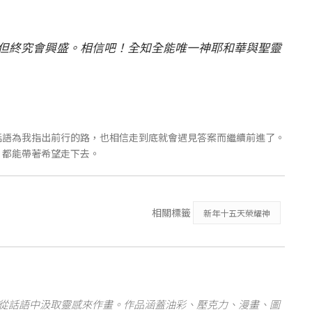
但終究會興盛。相信吧！全知全能唯一神耶和華與聖靈
話語為我指出前行的路，也相信走到底就會遇見答案而繼續前進了。
，都能帶著希望走下去。
相關標籤
新年十五天榮耀神
從話語中汲取靈感來作畫。作品涵蓋油彩、壓克力、漫畫、圖