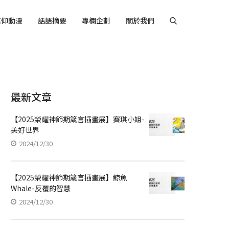
信仰動漫
話語摘要
專欄企劃
關於我們
最新文章
【2025榮耀神節期箴言插畫展】賽琪小姐-
美好世界
2024/12/30
【2025榮耀神節期箴言插畫展】鯨魚
Whale-反覆的智慧
2024/12/30