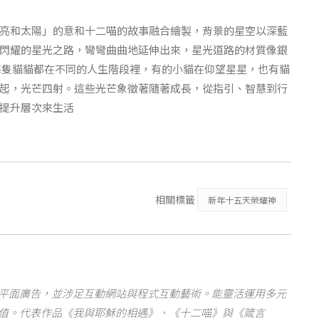
亮和太陽」的意和十二喵的故事融合繪製，背景的星空以深藍
閃耀的星光之路，彎彎曲曲地延伸出來，星光道路的材質像銀
每隻貓貓都在不同的人生階段裡，有的小貓在仰望星星，也有貓
起，光芒四射。這些光芒象徵著隨著成長，從指引、智慧到行
提升層次來生活
相關標籤
新年十五天榮耀神
平面廣告，並涉足互動網站與程式互動藝術。能靈活運用多元
值。代表作品《我與耶穌的相遇》、《十二喵》與《箴言