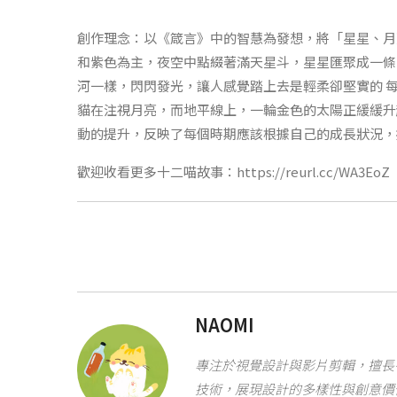
創作理念：以《箴言》中的智慧為發想，將「星星、月
和紫色為主，夜空中點綴著滿天星斗，星星匯聚成一條
河一樣，閃閃發光，讓人感覺踏上去是輕柔卻堅實的 
貓在注視月亮，而地平線上，一輪金色的太陽正緩緩升
動的提升，反映了每個時期應該根據自己的成長狀況，
歡迎收看更多十二喵故事：https://reurl.cc/WA3EoZ
NAOMI
專注於視覺設計與影片剪輯，擅長
技術，展現設計的多樣性與創意價