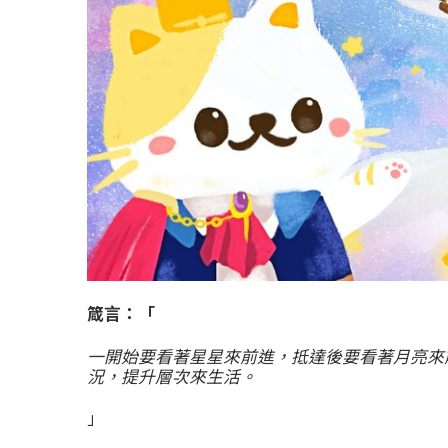
箴言：「
一開始要看著星星來前進，抵達後要看著月亮來
況，提升層次來生活。
」