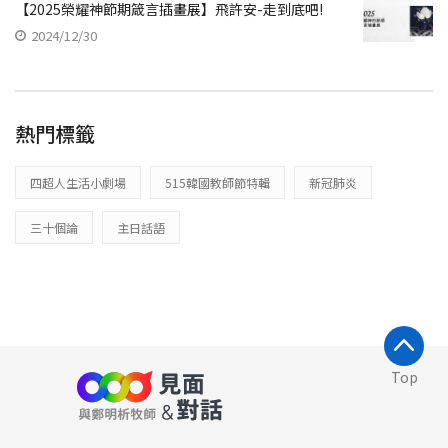
【2025榮耀神節期箴言插畫展】飛許安-走到底吧!
2024/12/30
熱門標籤
四超人生活小劇場
515韓國教師節特輯
新冠肺炎
三十個論
主日話語
Top