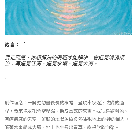
箴言：「
要走到底，你想解決的問題才能解決，會遇見涓涓細
流，再遇見江河、遇見水壩、遇見大海。
」
創作理念：一開始想畫長長的橫幅，呈現水泉逐漸改變的過
程，後來決定把時空壓縮、換成直式的來畫。我很喜歡粉色、
有療癒感的天空，鮮豔的太陽象徵炙熱注視地上的 神的目光，
隨著水泉變成大壩，地上也生長出青草、變得欣欣向榮。