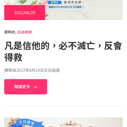
2022/08/20
鄭明析,
話語摘要
凡是信他的，必不滅亡，反會
得救
摘錄自2022年8月14日主日話語
閱讀更多