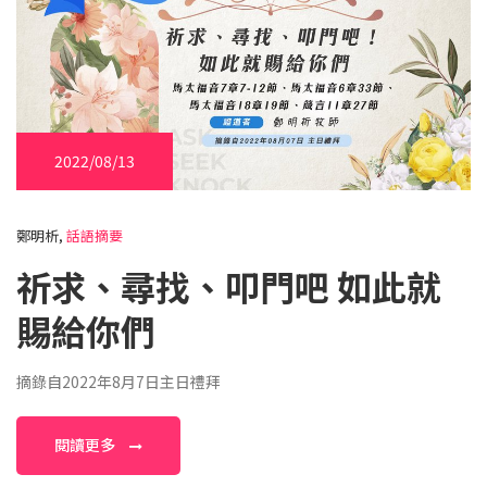
2022/08/13
鄭明析,
話語摘要
祈求、尋找、叩門吧 如此就
賜給你們
摘錄自2022年8月7日主日禮拜
閱讀更多