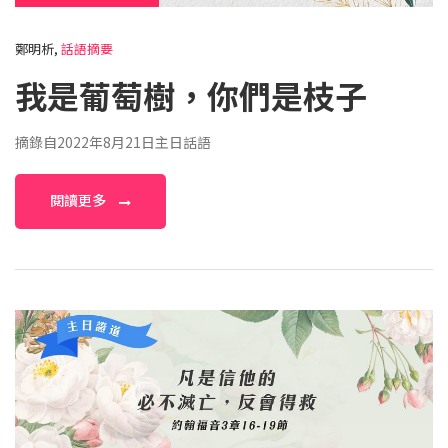
鄭明析,
話語摘要
我是葡萄樹，你們是枝子
摘錄自2022年8月21日主日話語
閱讀更多