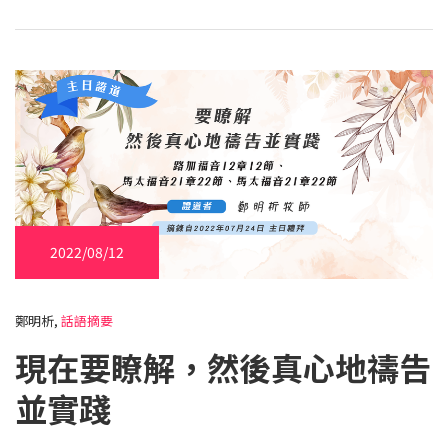
2022/08/12
鄭明析,
話語摘要
現在要瞭解，然後真心地禱告
並實踐