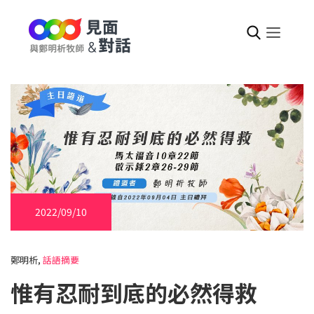
2022/09/10
鄭明析,
話語摘要
惟有忍耐到底的必然得救