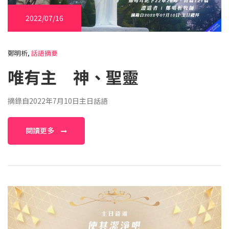
2022/07/16
鄭明析,
話語摘要
唯有主 神、聖靈
摘錄自2022年7月10日主日話語
閱讀更多