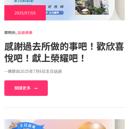
2025/07/08
鄭明析,
話語摘要
感謝過去所做的事吧！歡欣喜
悅吧！獻上榮耀吧！
--摘錄自2025年7月6日主日話語
閱讀更多