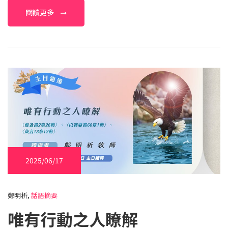
閱讀更多
2025/06/17
鄭明析,
話語摘要
唯有行動之人瞭解