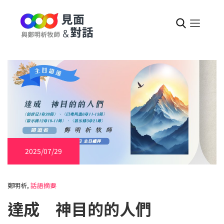
2025/07/29
鄭明析,
話語摘要
達成 神目的的人們