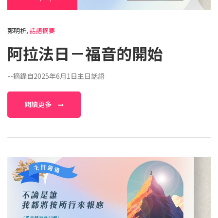
鄭明析,
話語摘要
阿拉法日－福音的開始
--摘錄自2025年6月1日主日話語
閱讀更多