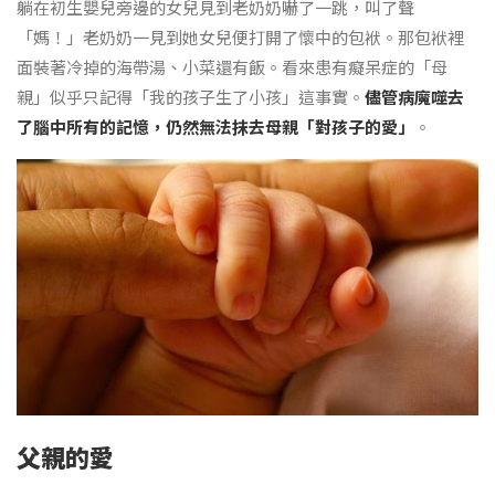
躺在初生嬰兒旁邊的女兒見到老奶奶嚇了一跳，叫了聲
「媽！」老奶奶一見到她女兒便打開了懷中的包袱。那包袱裡
面裝著冷掉的海帶湯、小菜還有飯。看來患有癡呆症的「母
親」似乎只記得「我的孩子生了小孩」這事實。
儘管病魔噬去
了腦中所有的記憶，仍然無法抹去母親「對孩子的愛」
。
父親的愛