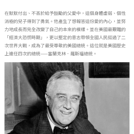
在默默付出、不吝於給予鼓勵的父愛中，這個身體虛弱、個性
消極的兒子得到了勇氣。他產生了想報答這份愛的內心，並努
力地成長而完全改變了自己的本來的模樣。並在美國最艱難的
「經濟大恐慌時期」，更以堅定的意志帶領全國人民挺過了二
次世界大戰，成為了最受尊敬的美國總統。這位就是美國歷史
上連任四次的總統——富蘭克林．羅斯福總統。