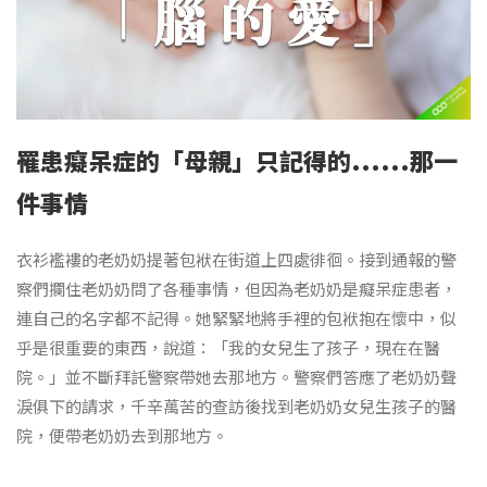
罹患癡呆症的「母親」只記得的......那一
件事情
衣衫襤褸的老奶奶提著包袱在街道上四處徘徊。接到通報的警
察們攔住老奶奶問了各種事情，但因為老奶奶是癡呆症患者，
連自己的名字都不記得。她緊緊地將手裡的包袱抱在懷中，似
乎是很重要的東西，說道：「我的女兒生了孩子，現在在醫
院。」並不斷拜託警察帶她去那地方。警察們答應了老奶奶聲
淚俱下的請求，千辛萬苦的查訪後找到老奶奶女兒生孩子的醫
院，便帶老奶奶去到那地方。