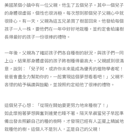
美國某個小鎮中有一位父親，他生了五個兒子。其中一個兒子
的身體很虛弱，個性也很消極。每次想到那個兒子父親心中就
很掛心。有一天，父親為這五兄弟買了樹苗回來。他發給每個
孩子一人一株，要他們在一年中好好地栽種，並約定會給讓樹
長得最好的孩子一份很棒的禮物。
一年後，父親為了確認孩子們各自種樹的狀況，與孩子們一同
上山，結果那身體虛弱的孩子將樹種得最高大。父親感到很滿
意，說到：「兒子阿，或許你未來能成為優秀的植物學者呢！
爸爸會盡全力幫助你的，一起實現這個夢想看看吧！」父親不
吝惜的給予稱讚與鼓勵，並按照約定給他了很棒的禮物。
這個兒子心想：「從現在開始要更努力地來種樹了！」
如此懷抱著夢想興奮到連覺也睡不著。隔天早晨當兒子早起準
備出發去照顧自己的種的樹時，才發現已經有人正擺上精誠地
栽種他的樹。這個人不是別人，正是自己的父親！