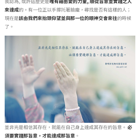
我認為, 或許這歷史是
唯有藉由愛的力量, 順從旨意並實踐之人
來達成
的。有一位正以手撐托著臉龐，尋找是否有這樣的人；
現在是
該由我們來抬頭仰望並與那一位的眼神交會來往
的時候
了。
並非光是相信其存在，就能在自己身上達成其存在的旨意。
必
須要實踐那旨意，才能達成那旨意
。