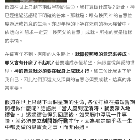
假如在世上只剩下兩個星期的生命，我打算做什麼呢? 對此，神
已經透過話語賜下明確的答案。那就是：唯有按照 神的旨意並
度過達成旨意的生活。亦即年輕的耶穌在死前的極大痛苦中，
依然向 神懇求一定要「按照父的旨意」成就。所指的就是這樣
的事情。
在這百年不到、有限的人生路上，
就算按照我的意思來達成，
那又會有什麼了不起呢?
若要達成永恆希望、無限喜悅與愛的世
界，
神的旨意就必須要在我身上成就才行
。聖三位比我更了解
我自己，因此祂們那遠大又深奧的旨意必須要成就。這真的非
常重要。
假如在世上只剩下兩個星期的生命, 各位打算在這短暫期
間裡做什麼呢? 話語說「
當人感到混淆時，就要深入地
禱告
。」透過禱告得到回應後，如果腦中浮現一件事
情，就必須要
立刻開始行動
才行。因為那是關乎我一生
中都要做的最寶貴之事，而非兩週。