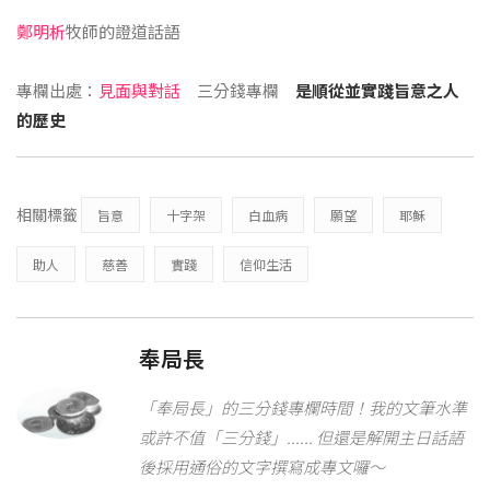
鄭明析
牧師的證道話語
專欄出處：
見面與對話
三分錢專欄
是順從並實踐旨意之人
的歷史
相關標籤
旨意
十字架
白血病
願望
耶穌
助人
慈善
實踐
信仰生活
奉局長
「奉局長」的三分錢專欄時間！我的文筆水準
或許不值「三分錢」...... 但還是解開主日話語
後採用通俗的文字撰寫成專文囉～