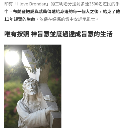
印有「I love Brendan」的三明治分送到多達3500名遊民的手
中。
布蘭登把愛與感動傳遞給身邊的每一個人之後，結束了他
11年短暫的生命
，依偎在媽媽的懷中安詳地離世。
唯有按照 神旨意並度過達成旨意的生活