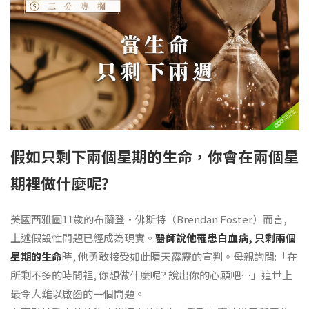
假如只剩下兩個星期的生命，你會在兩個星
期裡做什麼呢?
美國西雅圖11歲的布蘭登•佛斯特（Brendan Foster）而言,
上述假設性問題已經成為現實。
醫師說他罹患白血病, 只剩兩個
星期的生命
時, 他勇敢接受如此晴天霹靂的宣判。母親詢問:「在
所剩不多的時間裡, 你想做什麼呢? 說出你的心願吧…」這世上
最令人難以啟齒的一個問題。