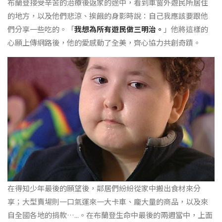
布蘭登接受辛苦的治療後返家的途中，看到車窗外遊民所居住
的地方，以及他們悲涼、挨餓的身影時說：自己我應該要跟他
們分享一些吃的。「
我想為所有遊民做三明治。
」他將這樣的
心願上傳網路後，他的愛感動了全美，齊心協力共創奇蹟。
在得知少年最後的願望後，鄰居們紛紛從家中搬出食材來分
享；大型賣場則一口氣運來一大卡車、龐大量的商品，以及來
自全國各地的捐款…...。在布蘭登生命中最後的兩週當中，上面