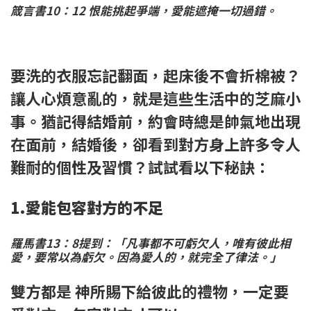
箴言書10：12 恨能挑起爭端，愛能遮掩一切過錯。
要洗的衣服忘記翻面，起床後不會折棉被？
讓人心煩意亂的，就是這些生活中的芝麻小
事。猶記得結婚前，約會時總是帥氣地出現
在面前，結婚後，卻看到對方身上許多令人
難耐的個性及習慣？試試看以下秘訣：
1.愛能包容對方的不足
羅馬書13：8提到：「凡事都不可虧欠人，唯有彼此相
愛，要常以為虧欠。因為愛人的，就完全了律法。」
雙方都是 神所賜下給彼此的禮物，一定要