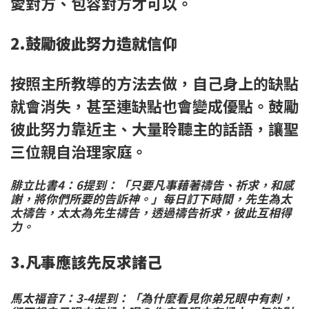
愛對方、包容對方才可以。
2.鼓勵彼此努力造就信仰
按照主所教導的方法去做，自己身上的缺點
就會消失，甚至連缺點也會變成優點。鼓勵
彼此努力靠近主、大量聆聽主的話語，讓聖
三位親自治理家庭。
腓立比書4：6提到：「只要凡事藉著禱告、祈求，和感
謝，將你們所要的告訴神。」每日訂下時間，先生為太
太禱告，太太為先生禱告，透過禱告祈求，彼此互相得
力。
3.凡事應該先反求諸己
馬太福音7：3-4提到：「為什麼看見你弟兄眼中有刺，