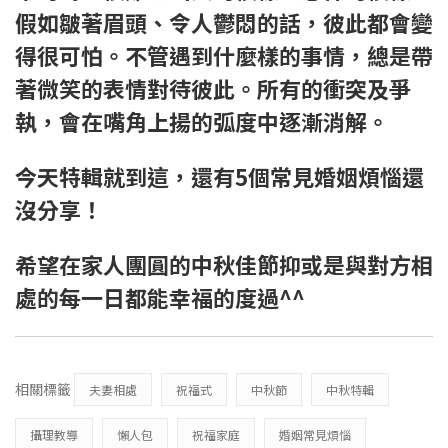
假如皺著眉頭、令人鬱悶的話，彼此都會變
得很可怕。不管遇到什麼樣的事情，總是帶
著微笑的表情對待彼此。所有的衝突及爭
執，會在嘴角上揚的弧度中逐漸消解。
今天特輯就到這，還有5個常見婚姻煩惱還
沒分享！
希望在家人團圓的中秋佳節抑或是與對方相
處的每一日都能幸福的度過^^
相關標籤
夫妻相處
祝福式
中秋節
中秋特輯
攝理教導
懶人包
祝福家庭
婚姻常見煩惱