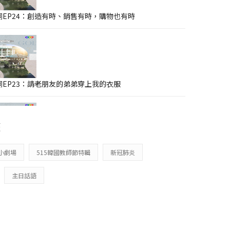
EP24：創造有時、銷售有時，購物也有時
EP23：請老朋友的弟弟穿上我的衣服
籤
EP22：原來我是沈迷於愛耶穌、歸榮耀給 神
小劇場
515韓國教師節特輯
新冠肺炎
主日話語
EP21：就算冤枉我，我也要繼續向前走