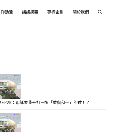
信仰動漫
話語摘要
專欄企劃
關於我們
音
洞EP25：耶穌要我去打一場「愛與和平」的仗！？