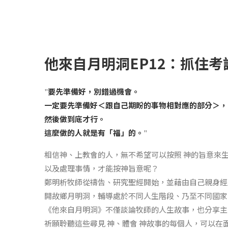
他來自月明洞EP12：抓住
"
要先準備好，別錯過機會。
一定要先準備好＜跟自己期盼的事物相對應的部分＞，
然後做到底才行。
這麼做的人就是有「福」的。
"
相信神、上教會的人，無不希望可以按照 神的旨意來
以及處理事情，才能按神旨意呢？
鄭明析牧師從禱告、研究聖經開始，並藉由自己親身經歷
開故鄉月明洞，輔導處於不同人生階段、乃至不同國家
《他來自月明洞》不僅談論牧師的人生故事，也分享主
祈願聆聽這些尋見 神、體會 神故事的每個人，可以