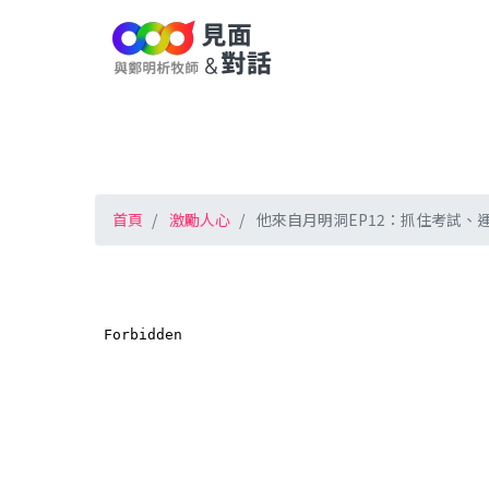
首頁
激勵人心
他來自月明洞EP12：抓住考試、