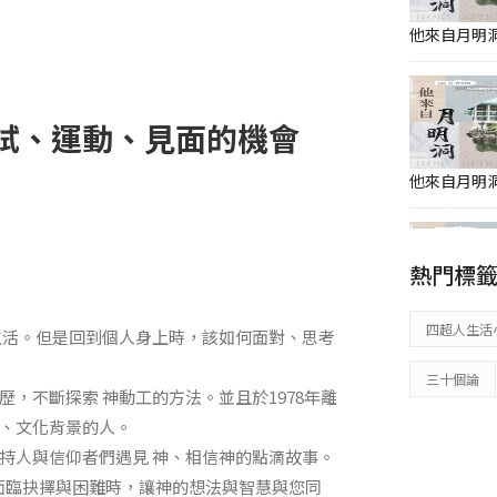
他來自月明洞
考試、運動、見面的機會
他來自月明洞
熱門標
他來自月明洞
四超人生活
生活。但是回到個人身上時，該如何面對、思考
三十個論
，不斷探索 神動工的方法。並且於1978年離
、文化背景的人。
持人與信仰者們遇見 神、相信神的點滴故事。
他來自月明洞
在面臨抉擇與困難時，讓神的想法與智慧與您同