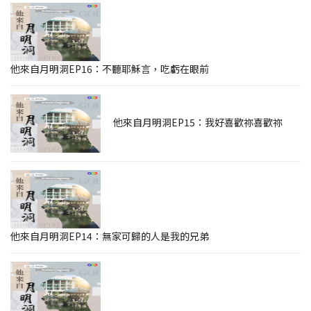
他來自月明洞EP16：不聽耶穌言，吃虧在眼前
他來自月明洞EP15：我好喜歡祢喜歡祢
他來自月明洞EP14：無家可歸的人是我的兄弟