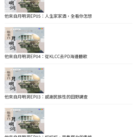
他來自月明洞EP05：人生家家酒，全看你怎想
他來自月明洞EP04：從KLCC去PD海邊聽歌
他來自月明洞EP03：感謝民族性的田野調查