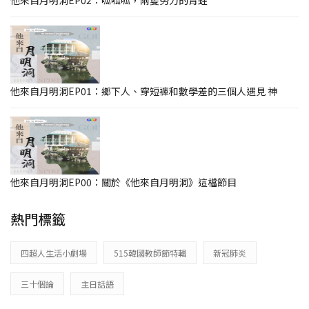
他來自月明洞EP02：呱呱呱，兩隻努力的青蛙
他來自月明洞EP01：鄉下人、穿短褲和數學差的三個人遇見 神
他來自月明洞EP00：關於《他來自月明洞》這檔節目
熱門標籤
四超人生活小劇場
515韓國教師節特輯
新冠肺炎
三十個論
主日話語