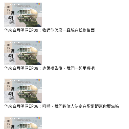
他來自月明洞EP09：牧師你怎麼一直躲在松樹後面
他來自月明洞EP08：謝飯禱告後，我們一起用餐吧
他來自月明洞EP06：吼呦，我們數億人決定在聖誕節幫你慶生嘛