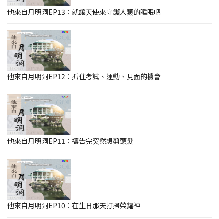
他來自月明洞EP13：就讓天使來守護人類的睡眠吧
他來自月明洞EP12：抓住考試、運動、見面的機會
他來自月明洞EP11：禱告完突然想剪頭髮
他來自月明洞EP10：在生日那天打掃榮耀神