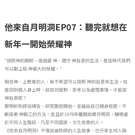
他來自月明洞EP07：聽完就想在
新年一開始榮耀神
"按照神的期盼，度過愛 神、遵守 神旨意的生活，是這時代我們
可以獻上給 神最大的榮耀。"
相信神、上教會的人，無不希望可以按照 神的旨意來生活。但
是回到個人身上時，該如何面對、思考以及處理事情，才能按
神旨意呢？
鄭明析牧師從禱告、研究聖經開始，並藉由自己親身經歷，不
斷探索 神動工的方法。並且於1978年離開故鄉月明洞，輔導處
於不同人生階段、乃至不同國家、文化背景的人。
《他來自月明洞》不僅談論牧師的人生故事，也分享主持人與