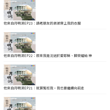
他來自月明洞EP23：請老朋友的弟弟穿上我的衣服
他來自月明洞EP22：原來我是沈迷於愛耶穌、歸榮耀給 神
他來自月明洞EP21：就算冤枉我，我也要繼續向前走