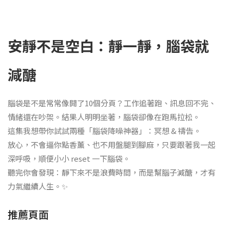
安靜不是空白：靜一靜，腦袋就
減醣
腦袋是不是常常像開了10個分頁？工作追著跑、訊息回不完、
情緒還在吵架。結果人明明坐著，腦袋卻像在跑馬拉松。
這集我想帶你試試兩種「腦袋降噪神器」：冥想 & 禱告。
放心，不會逼你點香薰、也不用盤腿到腳麻，只要跟著我一起
深呼吸，順便小小 reset 一下腦袋。
聽完你會發現：靜下來不是浪費時間，而是幫腦子減醣，才有
力氣繼續人生。✨
推薦頁面