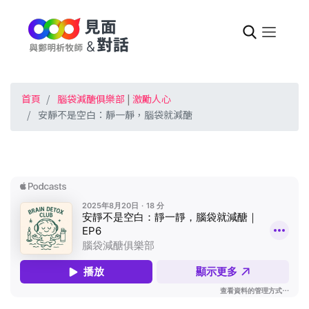
首頁
腦袋減醣俱樂部
|
激勵人心
安靜不是空白：靜一靜，腦袋就減醣