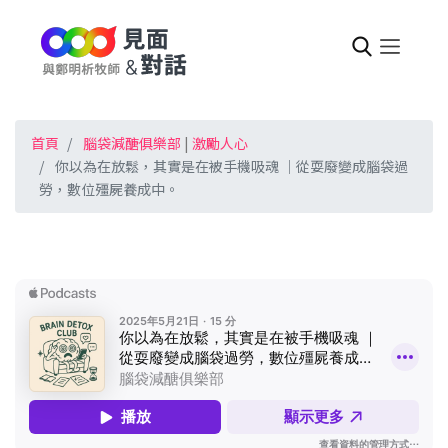
首頁
腦袋減醣俱樂部
|
激勵人心
你以為在放鬆，其實是在被手機吸魂 ｜從耍廢變成腦袋過
勞，數位殭屍養成中。