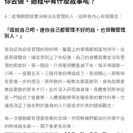
你去做、過程中有什麼故事呢？
A：疫情期間其實沒辦法去管理別人，這時我內心有個聲音：
「造就自己吧，連你自己都管理不好的話，也很難管理
別人。」
我自認為自我管理的很好啊，屬靈上的事情都相當地持守。但
是那個聲音，讓我想到上了年紀後，自己的身體其實並沒有管
理的那麼好。第一階段，只想著把體重減下來，每天得運動一
小時，一星期五天。三個月後目標達成了，我很開心。那時候
有更進一步的想法，我所做的一般教友都能做到，身為指導者
應該要做的更多才行。此外深入研究健身後，我體會到原來這
是一門結合了營養學、人體運動學等各種背景的實作科學。也
讓我改正了過去對於健身的人只是追求外表的錯誤觀念。
每一次運動都有想要放棄的念頭，然而教練們都說在你撐不住
的時候再多做一、兩下會更有效果，