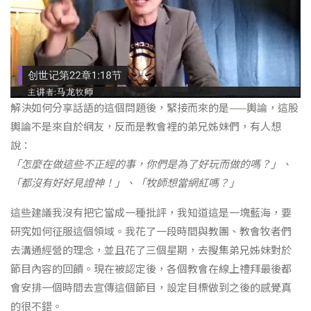
解決如何分享話語的這個問題後，緊接而來的是——輿論，這股
輿論不是來自於網友，反而是教會裡的弟兄姊妹們，有人想
說：
「怎麼在做這些不正經的事，你們是為了好玩而做的嗎？」、
「都沒有好好見證神！」、「牧師想當網紅嗎？」
這些建議我沒有把它當成一種批評，我知道這是一塊藍海，要
研究如何征服這個領域。我花了一段時間與教團、教會牧者們
去溝通經營的理念，並且花了三個星期，去搜集弟兄姊妹對於
節目內容的回饋。現在被認定後，各個教會在線上禮拜最後都
會安排一個時間去宣傳這個節目，設定目標做到之後的感覺真
的很不錯。