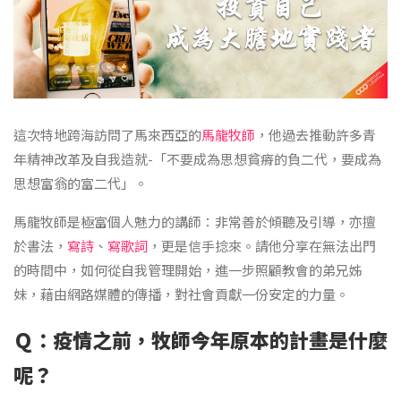
這次特地跨海訪問了馬來西亞的
馬龍牧師
，他過去推動許多青
年精神改革及自我造就-「不要成為思想貧瘠的負二代，要成為
思想富翁的富二代」。
馬龍牧師是極富個人魅力的講師：非常善於傾聽及引導，亦擅
於書法，
寫詩
、
寫歌詞
，更是信手捻來。請他分享在無法出門
的時間中，如何從自我管理開始，進一步照顧教會的弟兄姊
妹，藉由網路媒體的傳播，對社會貢獻一份安定的力量。
Ｑ：疫情之前，牧師今年原本的計畫是什麼
呢？