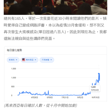
總共有165人，等於一次我要花近30小時來閱讀他們的影片。頓
時覺得自己變成網路評審，本以為疫情10月會緩和，想不到又
再次發生大規模感染(單日超過八百人)，因此到現在為止，我都
還無法親自與這些講師們見面。
(馬來西亞每日確診人數，從十月中開始加劇)