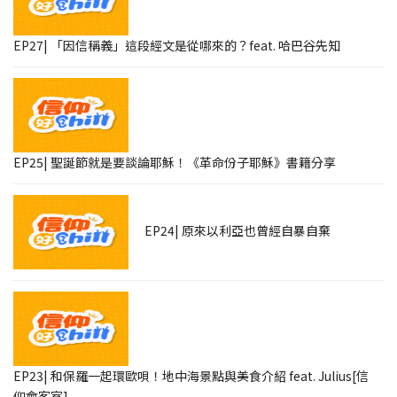
EP27| 「因信稱義」這段經文是從哪來的？feat. 哈巴谷先知
EP25| 聖誕節就是要談論耶穌！《革命份子耶穌》書籍分享
EP24| 原來以利亞也曾經自暴自棄
EP23| 和保羅一起環歐唄！地中海景點與美食介紹 feat. Julius[信
仰會客室]