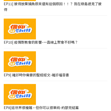
EP11| 彼得放棄捕魚原來還有這個原因！！？ 我在綠島遇見了彼
得
EP10| 疫情對教會的影響-一直線上聚會不好嗎？
EP9| 確診時你需要的聖經經文-確診福音書
EP8|這世界很複雜，但你可以很單純-約瑟完結篇