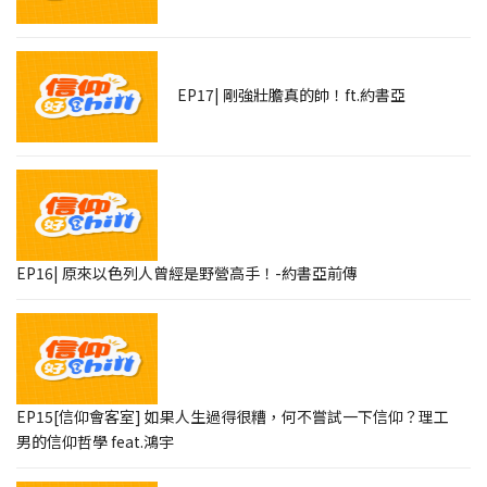
EP17| 剛強壯膽真的帥！ft.約書亞
EP16| 原來以色列人曾經是野營高手！-約書亞前傳
EP15[信仰會客室] 如果人生過得很糟，何不嘗試一下信仰？理工
男的信仰哲學 feat.鴻宇