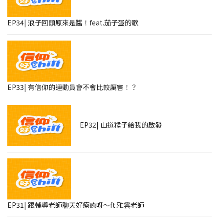
EP34| 浪子回頭原來是醬！feat.茄子蛋的歌
EP33| 有信仰的運動員會不會比較厲害！？
EP32| 山道猴子給我的啟發
EP31| 跟輔導老師聊天好療癒呀～ft.雅雲老師