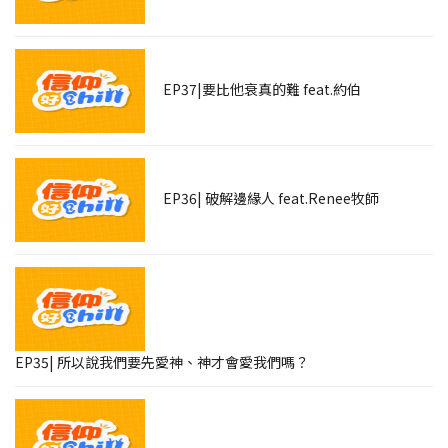
EP37|要比他衰真的難 feat.約伯
EP36| 破解邊緣人 feat.Renee牧師
EP35| 所以說我們要先愛神、神才會愛我們嗎？