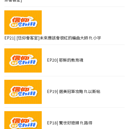
EP21| [信仰會客室]未來應該會很紅的編曲大師 ft.小宇
EP20| 耶穌的教育魂
EP19| 選美冠軍攻略 ft.以斯帖
EP18| 驚世好媳婦 ft.路得