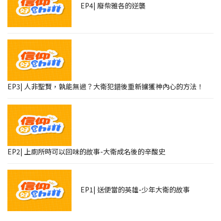
EP4| 廢柴雅各的逆襲
EP3| 人非聖賢，孰能無過？大衛犯錯後重新擄獲神內心的方法！
EP2| 上廁所時可以回味的故事-大衛成名後的辛酸史
EP1| 送便當的英雄-少年大衛的故事