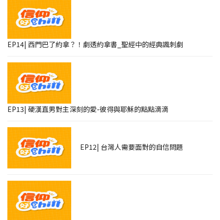
EP14| 西門巴了約拿？！劇透約拿書_聖經中的經典諷刺劇
EP13| 硬漢直男對主深刻的愛-彼得與耶穌的點點滴滴
EP12| 台灣人需要面對的自信問題