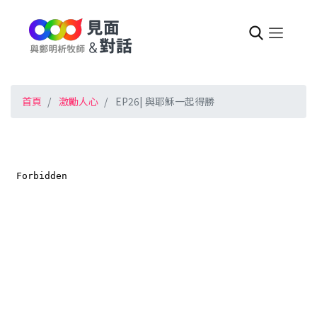
首頁
激勵人心
EP26| 與耶穌一起得勝