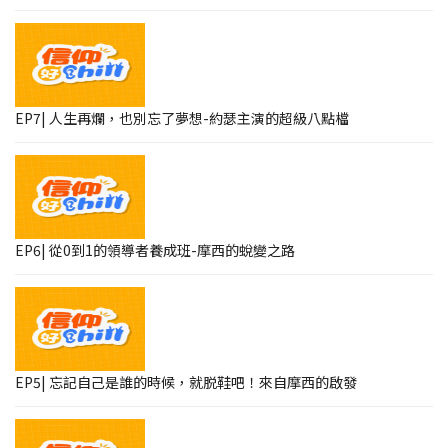
EP7| 人生再爛，也別忘了夢想-約瑟主演的超級八點檔
EP6| 從0到1的領導者養成班-摩西的蛻變之路
EP5| 忘記自己是誰的時候，就脱鞋吧！來自摩西的啟發