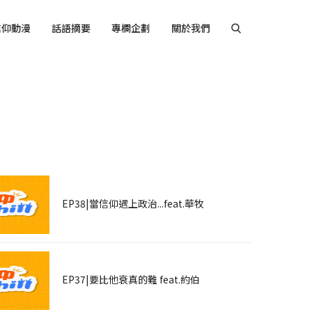
信仰動漫
話語摘要
專欄企劃
關於我們
音
EP38|當信仰遇上政治...feat.華牧
EP37|要比他衰真的難 feat.約伯