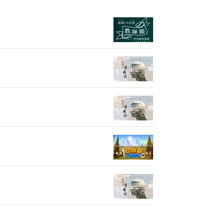
EP33| 
EP31| 跟
EP30| 