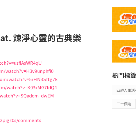
eat. 煉淨心靈的古典樂
tch?v=usfiAsWR4qU
EP35| 
om/watch?v=H3v9unphfi0
熱門標
com/watch?v=5rHN3Sftg7k
com/watch?v=K03xMG7fdQ4
四超人生活
m/watch?v=SQadcm_dwEM
三十個論
EP34| 浪
922pigz0s/comments