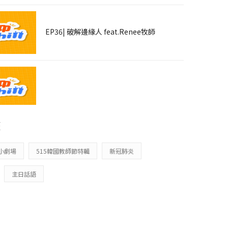
EP36| 破解邊緣人 feat.Renee牧師
所以說我們要先愛神、神才會愛我們嗎？
籤
小劇場
515韓國教師節特輯
新冠肺炎
主日話語
子回頭原來是醬！feat.茄子蛋的歌