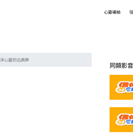
心靈補給
. 煉淨心靈的古典樂
同類影