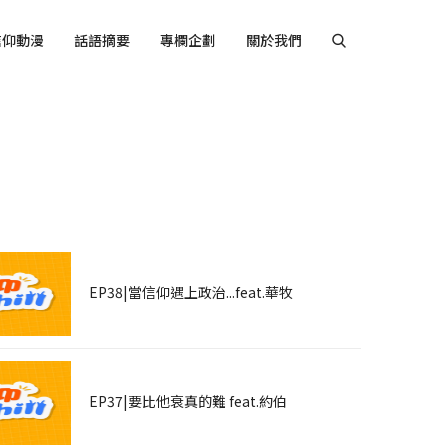
信仰動漫
話語摘要
專欄企劃
關於我們
音
EP38|當信仰遇上政治...feat.華牧
EP37|要比他衰真的難 feat.約伯