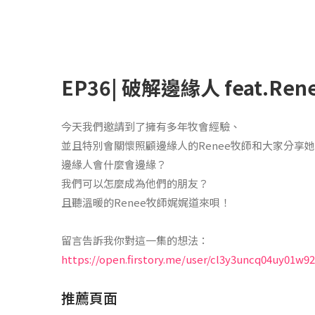
EP36| 破解邊緣人 feat.Re
今天我們邀請到了擁有多年牧會經驗、
並且特別會關懷照顧邊緣人的Renee牧師和大家分享
邊緣人會什麼會邊緣？
我們可以怎麼成為他們的朋友？
且聽溫暖的Renee牧師娓娓道來唄！
留言告訴我你對這一集的想法：
https://open.firstory.me/user/cl3y3uncq04uy01w
推薦頁面