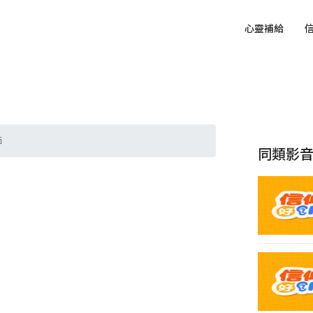
心靈補給
師
同類影