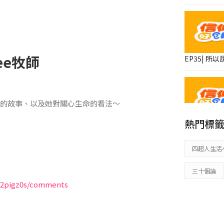
nee牧師
EP35| 
她的故事、以及她對關心生命的看法～
熱門標
EP34| 浪
四超人生活
三十個論
922pigz0s/comments
EP33| 