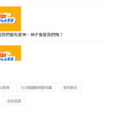
所以說我們要先愛神、神才會愛我們嗎？
籤
子回頭原來是醬！feat.茄子蛋的歌
小劇場
515韓國教師節特輯
新冠肺炎
主日話語
有信仰的運動員會不會比較厲害！？